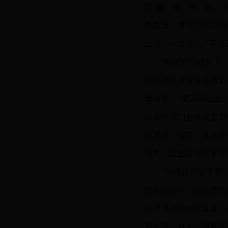
取
“减、放、并、转、
表提出，各地还可以借
上办，一次办”，“不
“审批环节精简了
批制度改革旨在提高工
量发展。“要实现企业
就要求我们必须寓监管
立透明、规范、高效的
服务，建立健全的管理
“加强监管最重要
改革过程中，因法律法
工程项目的审批速度，
后监管，对未按照承诺