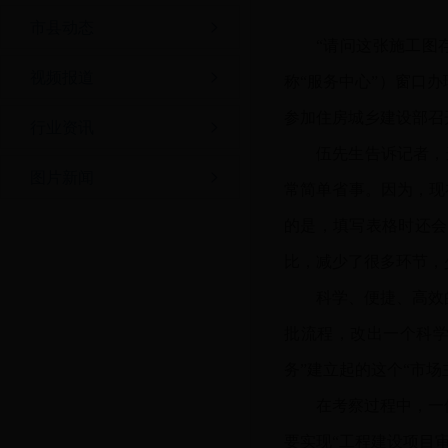
市县动态
“请问这张施工图
视频报道
称“服务中心”）窗口
参加住房城乡建设部召
行业资讯
伍先生告诉记者，
图片新闻
常简单省事。因为，现
的是，填写表格时还会
比，减少了很多环节，
科学、便捷、高效
批流程，改出一个科
务”建立起的这个“市
在考察过程中，一
要实现
“工程建设项目