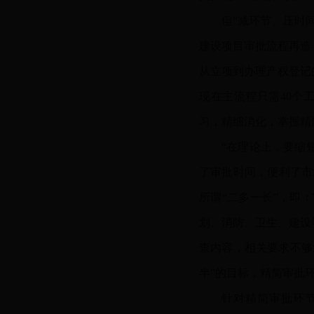
但
“减环节、压时
建设项目审批流程再造
从立项到办理产权登记
现在主流程只需40个
习，精细消化，掌握精
“在理论上，要缩
了审批时间，便利了市
所谓“二多一长”，即
划、消防、卫生、建设
查内容，相关要求不够
半”的目标，精简审批环
针对精简审批环