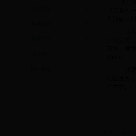
央广网
市县动态
《宁夏棚
和激励，列
视频报道
去年，
领导讲话
币化安置，
万套。根据
行业资讯
100%。
图片新闻
据悉，
治区发改委
个左右。 
上一条：
自治区党委