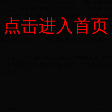
银川4月24日消息 4月23日记者获悉，宁夏回族自
户区改造工作激励措施暂行实施办法》，将对棚改工作
为激励支持对象地区可享六项激励措施，以此扎实推
点击进入首页
我区完成中央、自治区下达的6.35万套棚改开工改造
有效化解了库存商品住房1.44万套共150万平方米。今
棚改计划，将在去年实现棚改货币化安置50%目标基
每年12月15日前，自治区住建厅根据本年度工作和
、财政厅提出拟予激励支持建议名单，并报送自治区
（记者 王宇菲）
书记石泰峰在调研银川都市圈建设时强调：推动银川石嘴山吴忠和宁东一体化发展 形