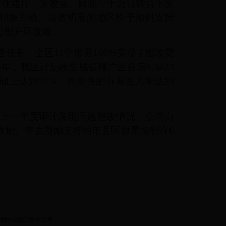
治区住建厅、发改委、财政厅于近日联合下发
积极主动、成效明显的地区给予倾斜支持
进棚户区改造。
任务，全区11个市县100%实现了棚改货
年，我区计划改造城镇棚户区住房5.3423
础上达到70%，有条件的市县区力争达到
上一年度审计发现问题整改情况，会同自
政府。年度激励支持的市县区数量控制在6
成同城效应整体优势