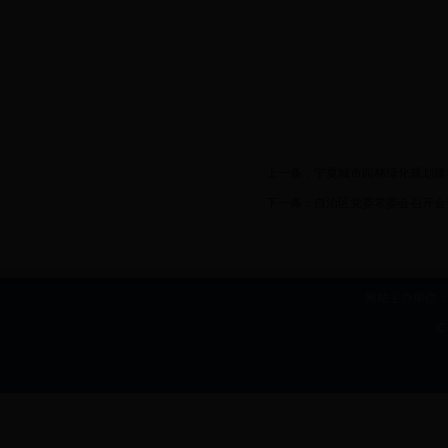
上一条：
宁夏城市园林绿化规划建
下一条：
自治区党委常委会召开会
网站主办单位：b
I