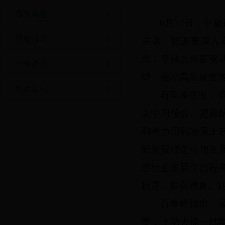
市县动态
6月27日，宁
视频报道
讲话，强调要深入
念，坚持以创新驱
行业资讯
型、推动高质量发
图片新闻
石泰峰指出，
入学习领会、把握
和精力用到发展上
新发展理念引领发
济社会发展全过程
机遇，振奋精神、
石泰峰指出，
资，下功夫抓一批