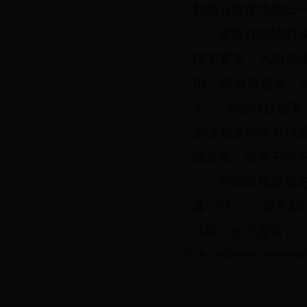
新担当新作为创出
咸辉在总结时
根本要求，大力推
用，抓项目进度，
子”，加强科技创新
坚决整改中央环保
抓落实，以实干苦
自治区领导姜
县（区）、相关部
（区）作了发言。
下一条：
生态环境部、住房城乡建