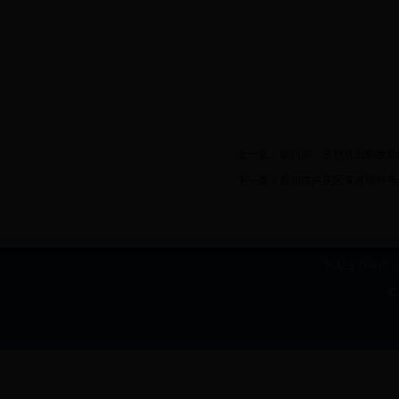
上一条：
银川市：济慈巷旧貌换新颜
下一条：
银川市兴庆区掌政镇特色
网站主办单位：b
I