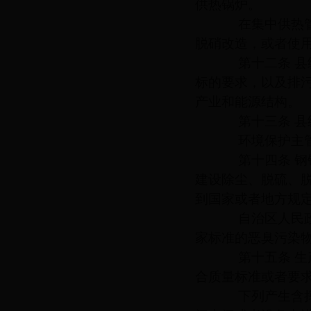
供热锅炉。
在集中供热管网
脱硝改造，或者使
第十二条 县级
标的要求，以及排
产业和能源结构。
第十三条 县级
环境保护主管部
第十四条 钢铁
建设除尘、脱硫、
到国家或者地方规
自治区人民政府
家标准的恶臭污染
第十五条 生产
合质量标准或者要
下列产生含挥发