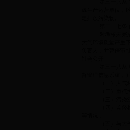
第三十六条 向
源生产运营单位，
定排放污染物。
第三十七条 自
对考核未完成国
大气环境质量严重
负责人，并暂停审
社会公开。
第三十八条 环
督管理信息系统，
（一）大气环
（二）重点大
（三）污染源
（四）监督检查
等情况；
（五）与大气