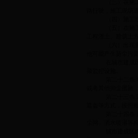
（三）在施工现
路行驶，施工现场
（四）施工现场
（五）在施工工
工程渣土、建筑土
（六）出现重污
他可能产生扬尘污
在城市建成区的
频监控设施。
第二十二条 垃
或者其他抑尘措施
第二十三条 运
遮盖等方式，按照
第二十四条 易
尘网、洒水喷淋等
城市建成区内的