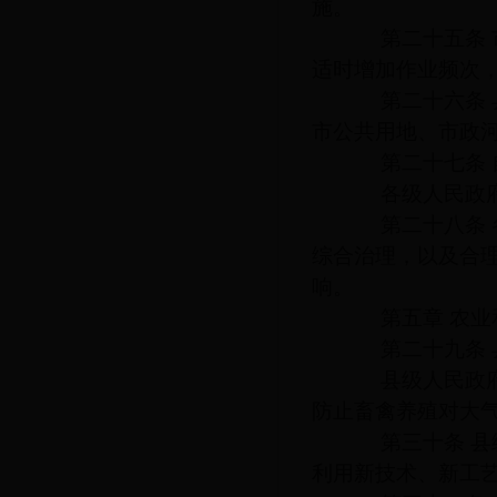
施。
第二十五条 市
适时增加作业频次
第二十六条 县
市公共用地、市政
第二十七条 自
各级人民政府应
第二十八条 各
综合治理，以及合
响。
第五章 农业
第二十九条 县
县级人民政府应
防止畜禽养殖对大
第三十条 县级
利用新技术、新工