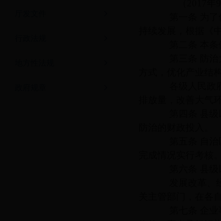
（2017
厅发文件
第一条 为了保
持续发展，根据《
行政法规
第二条 本条例
第三条 防治大
地方性法规
方式，优化产业结
各级人民政府应
政府规章
排放量，改善大气
第四条 县级以
防治的财政投入。
第五条 自治区
完成情况实行考核
第六条 县级以
发展改革、经济
关主管部门，在各
第七条 企业事