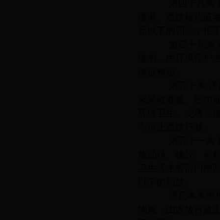
第四十八条 违
喷淋、道路硬化或
元以下的罚款；拒
第四十九条 违
染的，由环境保护
停业整治。
第五十条 违反
未采取遮盖、密闭
环境卫生、交通运
不得上道路行驶。
第五十一条 违
烧油毡、橡胶、塑
卫生等主管部门按
以下的罚款。
违反本条例规定
物质，由农牧行政