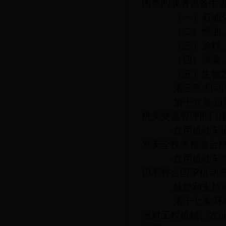
闭空间或者设备中
（一）石油化
（二）燃油、
（三）涂料、油
（四）涂装、印
（五）生物发酵
第三章 机动
第十六条 自治
机关交通管理部门
在用机动车应当
发安全技术检验合
在用机动车排放
仍不符合国家机动
鼓励和支持高
第十七条 环境
强对工程机械、农