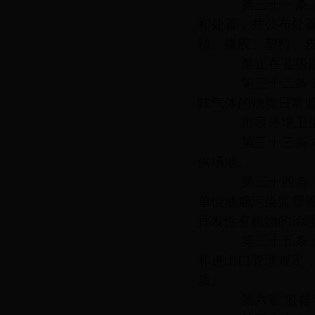
第三十一条 县
和处置，并公布处
毡、橡胶、塑料、
禁止在县级以上
第三十二条 市
味气体的物质日常
市容环境卫生和
第三十三条 在
供场地。
第三十四条 县
单位油烟污染监督
挥发性有机物的治
第三十五条 企
和进出口管理规定
质。
第六章 监督