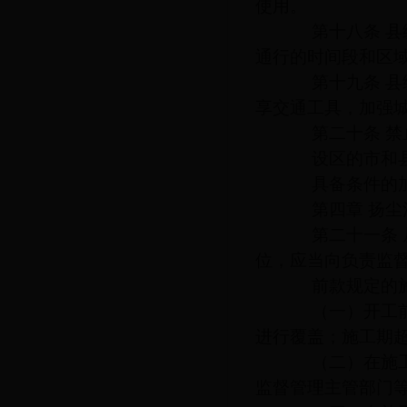
使用。
第十八条 县级
通行的时间段和区
第十九条 县级
享交通工具，加强
第二十条 禁止
设区的市和县级
具备条件的加
第四章 扬尘
第二十一条 从
位，应当向负责监
前款规定的施
（一）开工前，
进行覆盖；施工期
（二）在施工现
监督管理主管部门