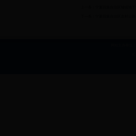
上一条：
宁夏回族自治区城镇地下
下一条：
宁夏回族自治区农村公路
网站主办单位：b
I