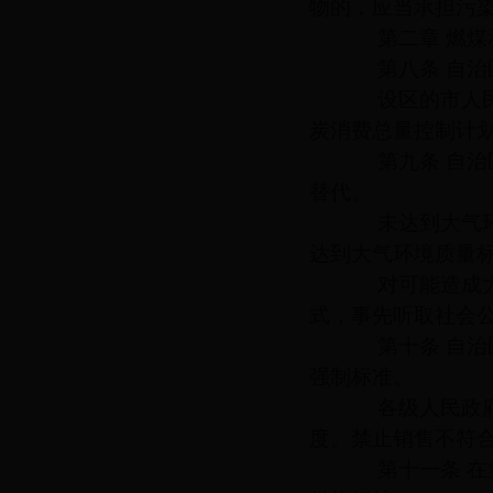
物的，应当承担污
第二章 燃煤
第八条 自治区
设区的市人民政
炭消费总量控制计
第九条 自治区
替代。
未达到大气环境
达到大气环境质量
对可能造成大气
式，事先听取社会
第十条 自治区
强制标准。
各级人民政府应
度。禁止销售不符
第十一条 在集