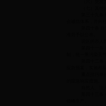
（六）突发大
（七）其他依
第三十九条 环
会诚信体系，并向
第四十条 自治
准后予以公布。
设区的市人民政
第四十一条 自
制，统一重污染天
第四十二条 县
应急预案，实施相
重点排污单位应
的应急响应措施。
自然人、法人和
第四十三条 在
错峰生产。