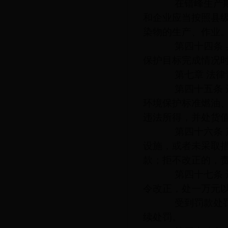
在错峰生产期间
和企业应当按照县
染物的生产、作业
第四十四条 县
保护目标完成情况
第七章 法律
第四十五条 违
环境保护标准燃油
违法所得，并处货
第四十六条 产
设施，或者未采取
款；拒不改正的，
第四十七条 违
令改正，处一万元
受到罚款处罚，
续处罚。