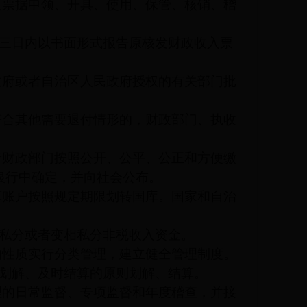
入票据申领、开具、使用、保管、核销、稽
三日内以书面形式报告原核发财政收入票
政府或者自治区人民政府授权的有关部门批
符合其他需要退付情形的，财政部门、执收
府财政部门按照公开、公平、公正和方便缴
银行中确定，并向社会公布。
算账户按照规定期限划转国库。国家和自治
私分或者变相私分非税收入资金。
的性质实行分类管理，建立健全管理制度。
划解、及时结算的原则划解、结算。
理的日常监督、专项监督和年度稽查，并接