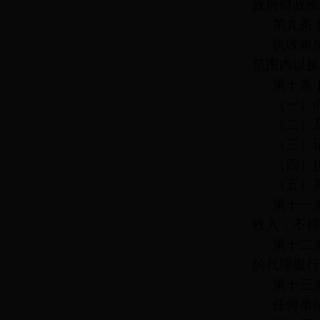
政府财政部
第九条
执收单
范围内以执
第十条
（一）
（二）
（三）
（四）
（五）
第十一
收入；不得
第十二
的代理银行
第十三
任何单