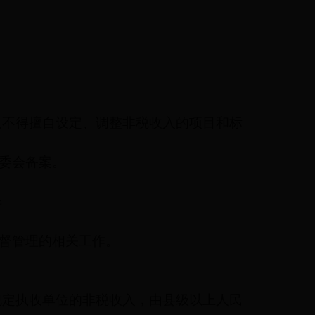
人不得擅自设定、调整非税收入的项目和标
委会备案。
排。
督管理的相关工作。
。
规定执收单位的非税收入，由县级以上人民