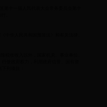
区第十一届人民代表大会常务委员会第十
施行。
据《中华人民共和国预算法》和有关法律、
指除税收收入以外，国家机关、事业单位、
，行使政府权力，利用政府信誉、国有资
括下列项目：