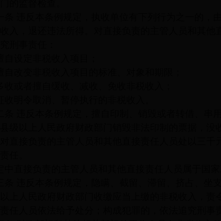
门的监督检查。
一条
违反本条例规定，执收单位有下列行为之一的，
收入，退还违法所得。对直接负责的主管人员和其他
究刑事责任：
擅自设定非税收入项目；
擅自改变非税收入项目的标准、对象和期限；
多收或者擅自缓收、减收、免收非税收入；
征收明令取消、暂停执行的非税收入。
二条
违反本条例规定，擅自印制、销毁或者转借、串
县级以上人民政府财政部门销毁非法印制的票据，没
对直接负责的主管人员和其他直接责任人员处以三千
责任。
定中直接负责的主管人员和其他直接责任人员属于国家
三条
违反本条例规定，隐瞒、截留、滞留、挤占、坐
以上人民政府财政部门收缴应当上缴的非税收入，责
责任人员依法给予处分；构成犯罪的，依法追究刑事