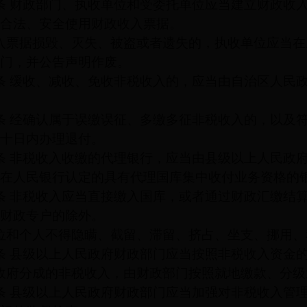
条
财政部门、执收单位和受委托单位应当建立财政收
合法、安全使用财政收入票据。
入票据损毁、灭失、被盗或者遗失的，执收单位应当在
门，并公告声明作废。
条
缓收、减收、免收非税收入的，应当由自治区人民
条
经确认属于误缴误征、多缴多征非税收入的，以及
十日内办理退付。
条
非税收入收缴的代理银行，应当由县级以上人民政
在人民银行认定的具有代理国库集中收付业务资格的
条
非税收入应当直接缴入国库，或者通过财政汇缴结
财政专户的除外。
位和个人不得隐瞒、截留、滞留、挤占、坐支、挪用、
条
县级以上人民政府财政部门应当按照非税收入资金
政府分成的非税收入，由财政部门按照就地缴款、分级
条
县级以上人民政府财政部门应当加强对非税收入管