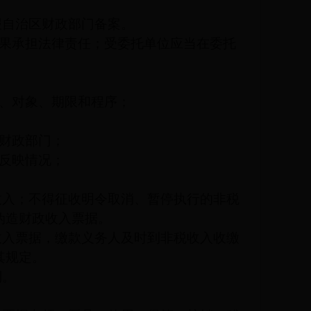
报自治区财政部门备案。
果承担法律责任；受委托单位应当在委托
、对象、期限和程序；
财政部门；
反映情况；
收入；不得征收明令取消、暂停执行的非税
伪造财政收入票据。
收入票据，缴款义务人及时到非税收入收缴
其规定。
制。