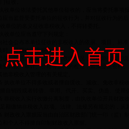
门征收。
执收单位依法委托其他单位征收的，应当将委托事项
位应当监督受委托单位的征收行为，并对征收行为的后
收单位的名义征收非税收入，不得转委托。
执收单位应当遵守下列规定：
向社会公布本单位征收的非税收入的依据、项目、标准
点击进入首页
及时、足额收缴非税收入；
记录、汇总、核对非税收入收缴情况，并定期报送同级
接受财政、审计、价格等部门的检查，如实提供资料、
其他非税收入管理的有关规定。
条
执收单位不得多收或者擅自缓收、减收、免收非税
擅自销毁或者转借、串用、代开、买卖、伪造、使用
条
非税收入实行收缴分离制度，由执收单位开具财政
足额缴纳非税收入款项。法律、法规另有规定的，从
条
财政收入票据应当由自治区财政部门统一印（监）
位和个人不得擅自印制财政收入票据。