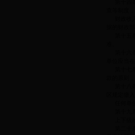
第十四
查等制度，
财政收
据的财政部
第十五
准。
第十六
单位应当在
第十七
款的原则，
第十八
区规定缴入
任何单
第十九
上下级
第二十