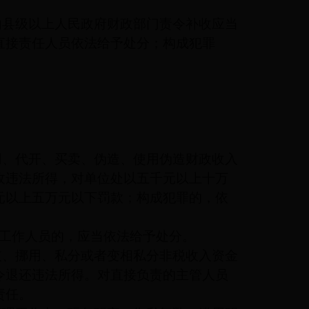
由县级以上人民政府财政部门责令补收应当
直接责任人员依法给予处分；构成犯罪
用、代开、买卖、伪造、使用伪造财政收入
收违法所得，对单位处以五千元以上十万
元以上五万元以下罚款；构成犯罪的，依
工作人员的，应当依法给予处分。
支、挪用、私分或者变相私分非税收入资金
令退还违法所得。对直接负责的主管人员
责任。