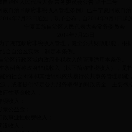
族自治区人民代表大会 常务委员会公告 第十二号
回族自治区政府非税收入管理条例》已由宁夏回族自治
2014
年
7
月
23
日
通过，现予公布，自
2014
年
9
月
1
日起
宁夏回族自治区人民代表大会常务委员会
2014
年
7
月
23
日
为了规范政府非税收入管理，健全公共财政职能，根
结合自治区实际，制定本条例。
自治区行政区域内政府非税收入的管理适用本条例。
本条例所称政府非税收入（以下简称非税收入），是
能的社会团体和其他组织依法履行公共事务管理职能
源，或者提供特定公共服务取得的财政资金。主要包
政府性基金收入；
专项收入；
彩票公益金；
行政事业性收费收入；
罚没收入；