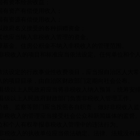
国有资本经营收益；
国有资产有偿使用收入；
国有资源有偿使用收入；
以政府名义接受的各种捐赠资金；
其他应当纳入非税收入管理的资金。
障基金、住房公积金不纳入非税收入的管理范围。
非税收入的项目和标准应当依法设定。任何单位和个
依法设定的行政事业性收费项目，应当报自治区人大常
入的项目目录，由自治区财政部门定期向社会公布。
县级以上人民政府应当将非税收入纳入预算，统筹安
县级以上人民政府财政部门负责非税收入管理工作。
价格、监察等部门应当按照各自职责，做好非税收入监
非税收入的管理应当接受社会公众和新闻媒体的监督
位和个人有权举报非税收入管理中的违法行为。
非税收入的执收单位应当依法确定。法律、法规没有