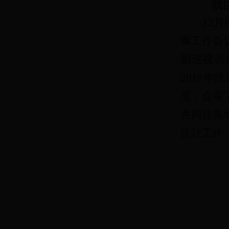
我
12月
审
工作会
副巡视员
201
8
年统
度，会审
共同提高
统计工作