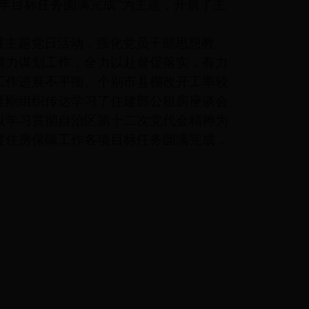
全年目标任务圆
满完成”为主题，开展了主
展主题党日活动，强化党员干部思想教
聚力谋划工作，全力以赴督促落实，有力
工作进展不平衡、个别市县棚改开工率较
延刚组织传达学习了住建部公租房座谈会
以学习贯彻自治区第十二次党代会精神为
度住房保障工作各项目标任务圆满完成，