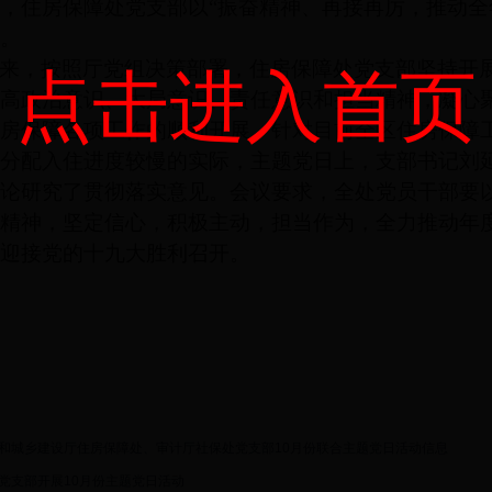
日，住房保障处党支部以“振奋精神、再接再厉，推动
。
来，按照厅党组决策部署，住房保障处党支部坚持开
点击进入首页
高政治意识、大局意识、责任意识和担当精神，凝心
房保障各项工作的顺利开展。针对目前全区住房保障
分配入住进度较慢的实际，主题党日上，支部书记刘
论研究了贯彻落实意见。会议要求，全处党员干部要
精神，坚定信心，积极主动，担当作为，全力推动年
迎接党的十九大胜利召开。
和城乡建设厅住房保障处、审计厅社保处党支部10月份联合主题党日活动信息
党支部开展10月份主题党日活动