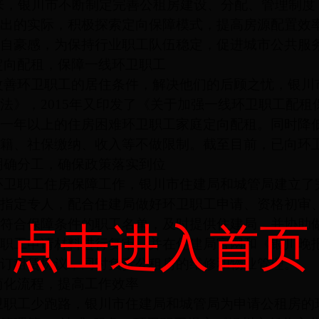
来，银川市不断制定完善公租房建设、分配、管理制度
出的实际，积极探索定向保障模式，提高房源配置效
自豪感，为保持行业职工队伍稳定，促进城市公共服
定向配租，保障一线环卫职工
改善环卫职工的居住条件，解决他们的后顾之忧，银川市
法》，2015年又印发了《关于加强一线环卫职工配
一年以上的住房困难环卫职工家庭定向配租。同时降
籍、社保缴纳、收入等不做限制。截至目前，已向环卫
明确分工，确保政策落实到位
环卫职工住房保障工作，银川市住建局和城管局建立了
指定专人，配合住建局做好环卫职工申请、资格初审
符合保障条件的职工名单，及时提供住建局，并协助
点击进入首页
职工申请材料进行复审，并在住建局官网和《银川晚
订租赁协议，同时负责公租房的维修和物业管理。
简化流程，提高工作效率
卫职工少跑路，银川市住建局和城管局为申请公租房的