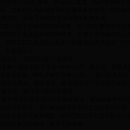
管理等“一站式”服务，环卫职工提交《银川市低收入
后，其余的工作由城管局和住建局集中办理。符合保
注重细节，针对工作特点提供房源和配套服务
卫职工的工作特点和实际需要，银川市住建局所提供
环卫职工交通成本和时间成本，方便了早出晚归的工
，在环卫职工居住的公租房小区建设或者增设专门为
、存放和出入。
优惠租金，增强环卫职工获得感
大多数一线环卫职工多为“4050”人员，收入低、家庭
金标准收取，即每月每平方米1.6元，一套公租房月租
如果按床位承租，租金更低，极大地降低了环卫职工的生
共建共享，提升环卫职工归属感
住建局整合社会管理职能和服务资源，将物业服务与社
住情况和需求，及时解决处理环卫职工所反映的问题
公租房使用等相关规定，向环卫职工及时提供职业介
与社区建设积极性，提升了归属感。