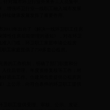
，针对城市环卫行业外来务工人员集中、
率，增强环卫行业一线职工融入城市发展
务持续健康发展发挥了重要作用。
2013年出台了《解决一线环卫职工住房
租保障性住房后期管理的通知》，对在环卫
低准入门槛，环卫职工家庭申请公租房
职工家庭提供了750多套公租房。
完善的工作机制，明确了部门职责和分
、入住后管理、年度资格复核等工作；对
做好退出工作。住建局负责提供公租房房
报》上公示，向符合条件的环卫职工提供
环卫职工提供受理、审核、公示、发证、