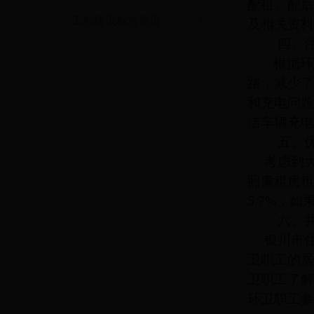
配租、配后
工程建设标准管理
及相关资料
四、
根据环
路，减少了
和充电问题
洁车辆充电
五、
考虑到
照廉租房租
5.7%，
六、
银川市
卫职工的居
卫职工了解
环卫职工参