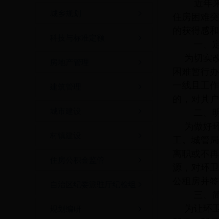
近年
城乡规划
住房困难突
的获得感和
科技与标准定额
一、
为切实
房地产管理
困难暂行办
一线且工作
建筑管理
的，对其户
城市建设
二、
为做好
村镇建设
工。城管局
离职或不再
住房公积金监管
源，对环卫
公租房并签
自治区纪委派驻厅纪检组
三、
为让环
规划编研