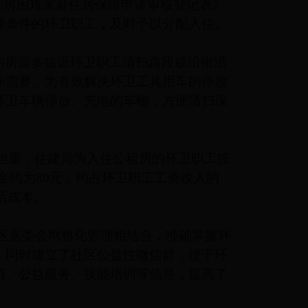
住房困难家庭住房保障申请审核登记表》
障条件的环卫职工，及时予以分配入住。
的房源多临近环卫职工清扫路段或沿街沿
作需要。为有效解决环卫工具用车的停放
环卫车辆停放、充电的车棚，方便清扫保
负担重，住建局为入住公租房的环卫职工按
金约为80元，约占环卫职工工资收入的
活成本。
区居委会网格化管理相结合，准确掌握环
。同时建立了社区公益性微信群，便于环
绍、公益服务、技能培训等信息，提高了