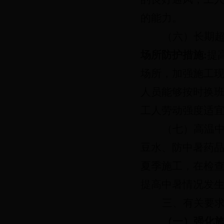
的能力。
（六）长期
场所防护措施
:
提
场所，加强施工
人员能够按时换
工人劳动强度适
（七）高温
豆水、防中暑药
夏季施工，在检
提高中暑情况发
三、有关要
（一）强化