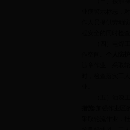
（三）接触
业病警示标志，
作人员提供劳动
程安全的同时检
（四）电焊
作空间。
个人防
违章作业，采取
时，检查落实工
业。
（五）油漆
措施
:
加强作业区
采取轮流作业，
的良好通风，工