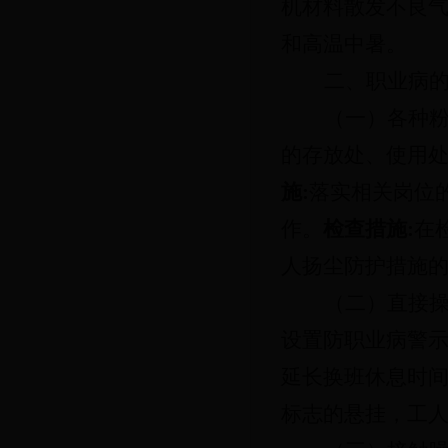
机材料散发不良
和高温中暑。
二、职业病
（一）各种
的存放处、使用
施
:
落实相关岗位
作。
检查措施
:
在
人扬尘防护措施
（二）直接
设置防职业病警
延长换班休息时
标志的悬挂，工