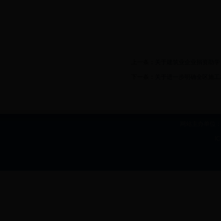
上一条：
关于建筑业企业捐资助学
下一条：
关于进一步明确全区施工
网站主办单位：b
I