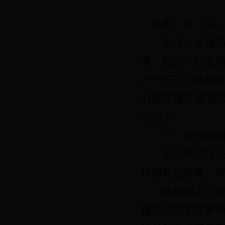
各市、县（区
为进一步预
康，根据《职业
产
“十三五”规划
对建筑施工领域
知如下：
一、职业病
职业病是指
质和其他有毒、
建筑施工企
械引起的手臂振