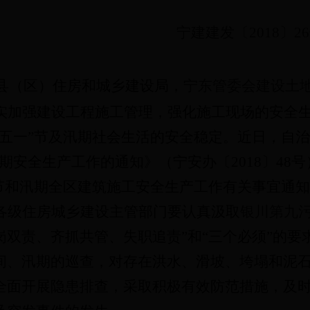
宁建建发〔
2018〕2
县（区）住房和城乡建设局，
宁东管委会建设土
实加强建设工程施工管理，强化施工现场的安全
“五一”节及汛期社会生活的安全稳定。近日，自
汛期安全生产工作的通知》（宁安办〔2018〕48
”节和汛期全区建筑施工安全生产工作有关事宜通
各级住房城乡建设主管部门要认真汲取
银川第九
岗双责、齐抓共管、失职追责”和“三个必须”的
间、汛期的巡查，对存在洪水、滑坡、垮塌和泥
全面开展隐患排查，采取积极有效防范措施，及