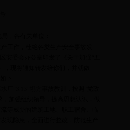
6号
地局，
各有关单位：
生产工作，杜绝各类生产安全事故发
治区安委会办公室印发了《关于加强“五
号），现将通知转发给你们，并就做
知如下。
污水厂
“3.13”塌方事故
教训，按照
“党政
要求，加强组织领导，提高思想认识，做
石流等威胁的建筑工地、职工宿舍、临
时发现隐患，全面进行整改，防范生产