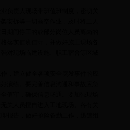
企业负责人现场带班值班制度，密切关
手架安拆等一切高空作业，及时将工人
假日期间停工的或部分岗位人员离岗的
严格落实值班值守，并做好施工现场各
加强对现场临建设施、职工宿舍等区域
工作，建立健全各项安全突发事件的应
搞好演练。要完善信息沟通和事故应急
安全值守，确保信息畅通。要加强现场
禁无关人员擅自进入工地现场。各有关
立即报告，做好抢险备勤工作，迅速组