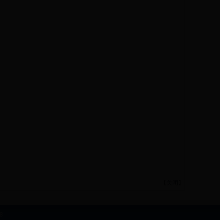
【
关闭
】
98