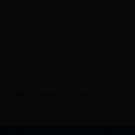
规范全区房屋建筑与市政基础设施工程招标投标监督管理工作的意见
做好建筑施工企业职业病防控工作的通知
站主办单位：bt365软件下载 地址：银川市文化西街69号 联系方式：0951-50142