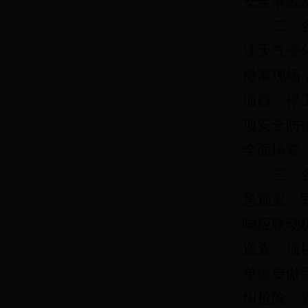
安全事故
二、
注天气变
撤离现场
项目，停
项安全防
全面排查
三、
急预案，
响应联动
巡查，项
单位要做
织抢险，