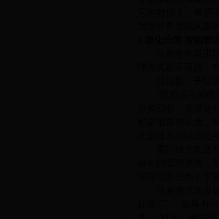
号的时候了。希望
我迫切希望能从国
3.细化分类 智能管
张金海代表跟垃
理方式是不同的，
——湿垃圾、干垃圾
“仅按照可回
分类回收、处理进
都是纸质包装盒、
大型超市为试点还可
厦门恒兴集团有限
能化的管理系统，
培育垃圾分类上下游
张金海代表发现，
处理厂。
“如果有
多。”对此，他建