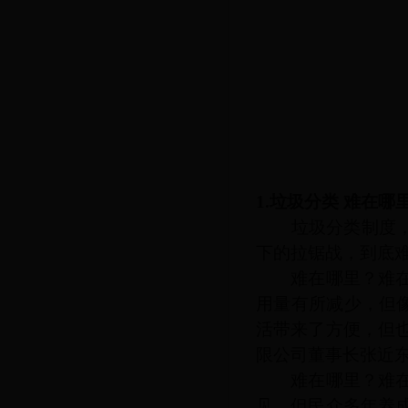
1.垃圾分类 难在哪
垃圾分类制度
下的拉锯战，到底
难在哪里？难在垃
用量有所减少，但
活带来了方便，但
限公司董事长张近
难在哪里？难在
见，但民众多年养