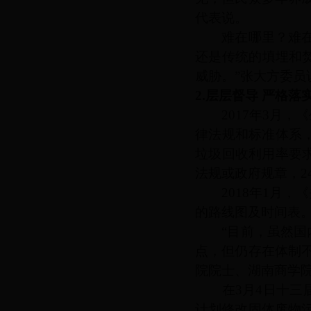
代表说。
难在哪里？难在
还是传统的填埋和
威胁。”张大方委员
2.层层督导 严格落
2017年3月
律法规和标准体系
垃圾回收利用率要求
法规或政府规章，2
2018年1月
的路线图及时间表
“目前，虽然
点，但仍存在体制
院院士、湖南商学
在
3月4日十
计划修改固体废物