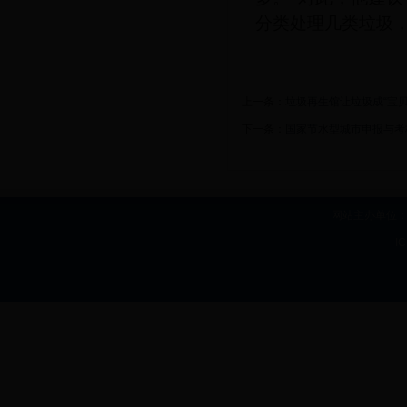
分类处理几类垃圾
上一条：
垃圾再生馆让垃圾成“宝贝
下一条：
国家节水型城市申报与考
网站主办单位：b
I