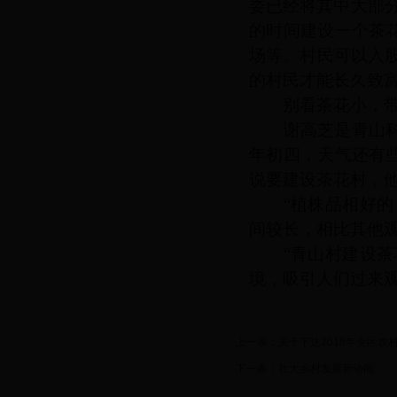
委已经将其中大部
的时间建设一个茶
场等。村民可以入
的村民才能长久致富
别看茶花小，带
谢高芝是青山科技
年初四，天气还有
说要建设茶花村，他
“植株品相好的，
间较长，相比其他
“青山村建设茶花
境，吸引人们过来
上一条：
关于下达2018年全区农
下一条：
壮大乡村发展新动能