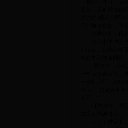
桃花、李花、茶花
蒙蒙，远处的青山
漂亮的
3层小别墅
墅门前拉家常，两
引进企业，钱包
青山村的自然禀
0.35亩，人均山
支部书记郭海同说
“要想富，必须发
一些人快速致富。他
一家机床厂，200
企业。“12家企业
万元。”
引进企业，村民
农民人均纯收入。
为了引进企业，