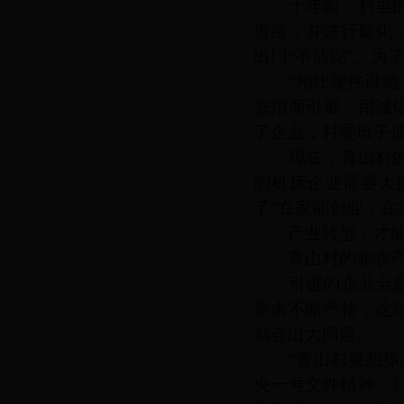
十年前，村里的基
道路，并进行硬化
出门
“不沾泥”。为
“相比硬件设施，
去招商引资，用诚
了企业，村委班子
现在，青山村的非
的机床企业需要大
了
“在家能创业，在
产业转型，才能
青山村的非农产
引进的企业全是工
要求不断严格，这
就会出大问题。
“青山村要想振兴
央一号文件精神，