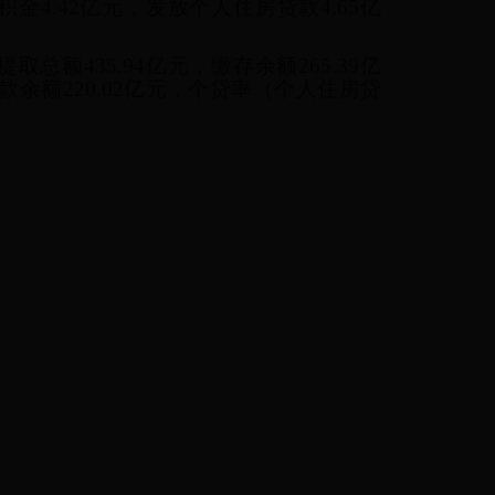
积金4.42亿元，发放个人住房贷款4.65亿
取总额435.94亿元，缴存余额265.39亿
款余额220.02亿元，个贷率（个人住房贷