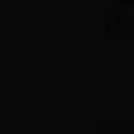
201
元。
截至
2
元；累计发
款余额/缴存
上一条：
固原市召开
下一条：
2018年