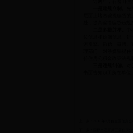
近两年，石嘴山住
一是建规立制
。
先
层面上堵塞骗提骗贷的
处，提高骗提骗贷违规
二是多措并举。
中
位信息和婚姻信息，进
索引擎、微信、微博、
理部门，对涉嫌骗提住
传住房公积金政策法规
三是违规纠偏。
对
书面告知职工所在单
上一条：
2018年3月份全区住房
下一条：
固原市召开第三届住房公