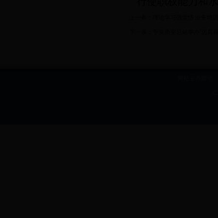
行使职权
能力和
上一条：
理论学习强觉悟 业务培
下一条：
宁夏质安总站举办“厉兵
网站主办单位：b
I