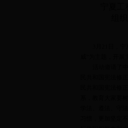
宁夏工
组织开
3月21日
，宁
威”为主题，开展
活动
邀请了
民共和国宪法修
民共和国
宪法
修
系，
教育大家要
学法、遵法、守
习惯，更加坚定