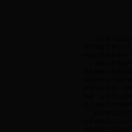
为庆祝
“五四运
在厅系统
开展了
“
学
来自厅系统各单位
演讲比赛现场
无私奉献的典型形
实党的十九大精神
谈感悟和理想，深
风貌，诠释了住建
起了大家的共鸣和
此次演讲活动
在各自岗位上为人
年将以此次活动为