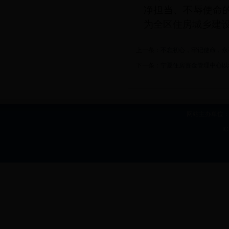
净担当、不辱使命
为全区住房城乡建
上一条：
不忘初心，牢记使命，永
下一条：
宁夏住房资金管理中心以
网站主办单位：b
I