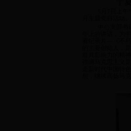
宁
5月7日上
月主题党日活动
中心支部书
年上的讲话，为
看纪录片
—《不
的主要创始人，
最具影响力的精
强调
马克思主义
走
新时代
中国特
想，继续高扬马