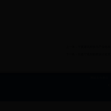
上一条：
宁夏建筑科技与产业化发
下一条：
住建厅规划勘察设计处党
网站主办单位：b
I