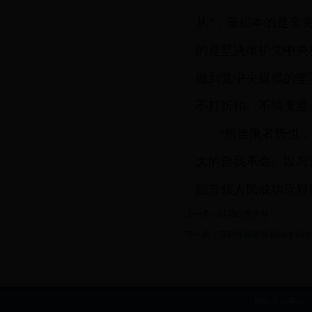
从”，最根本的是全
的是坚决维护党中央
做到党中央提倡的坚
不打折扣、不搞变通
“所当乘者势也
大的自我革命。以习
能带领人民成功应对
上一条：
以清白惠子孙
下一条：
深刻理解坚持和加强党的
网站主办单位：b