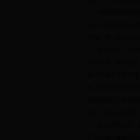
都产生了不可估量的
上，牢牢把握加强党
强，才能统揽“四个
考验、朝气蓬勃的马
政贵有恒，治须
取得成效，重在坚持
败斗争就会半途而废
乱，影响人民群众对
严治党的一个良好开
抓、又松一松的循环
全面从严治党，
严治党核心是加强党