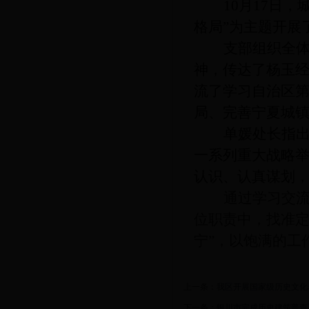
10
月17日，
格局”为主题开展
支部组织全
神，传达了杨玉经
流了学习自治区
局、完善宁夏城
单媛处长指
一系列重大战略
认识、认真谋划
通过学习交
位职责中，找准定
宁”，以饱满的工
上一条：
我区开展国家级历史文化
下一条：
银川市完成历史建筑普查