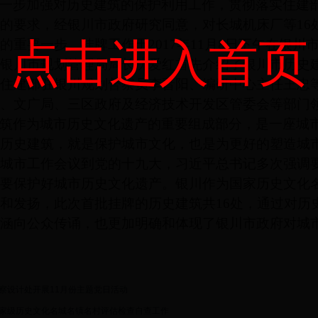
一步加强对历史建筑的保护利用工作，贯彻落实住建
的要求，经银川市政府研究同意，对长城机床厂等16
点击进入首页
的重要一步。挂牌工作于2017年11月8日下午在银
银川市规划管理局局长沈爱红首先介绍了银川市历史
住建部驻银川规划督察员李晋阳、编研中心主任王忠
、文广局、三区政府及经济技术开发区管委会等部门
筑作为城市历史文化遗产的重要组成部分，是一座城市的
历史建筑，就是保护城市文化，也是为更好的塑造城
城市工作会议到党的十九大，习近平总书记多次强调
要保护好城市历史文化遗产。银川作为国家历史文化
和发扬，此次首批挂牌的历史建筑共16处，通过对历
涵向公众传诵，也更加明确和体现了银川市政府对城
察设计处开展11月份主题党日活动
家级历史文化名城名镇名村评估检查自查工作