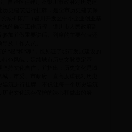
部、自治区住建厅及银川市政府对历史建
处历史建筑进行挂牌，是全市历史建筑保
川市长城机床厂（银川开发区中小企业创业基
建筑的确定工作历程，银川市人民政府副
等参加并做重要讲话。列席的主要代表还
领导及工作人员。
“根”和“魂”，也见证了城市发展建设的
市特色风貌，延续城市历史文脉奠定基
要坚持文化自信，并指出：历史文化是城
名城，市委、市政府一直高度重视对历史
史建筑进行挂牌，不仅让每一个历史建筑
市历史文化遗存保护的决心和做出的努