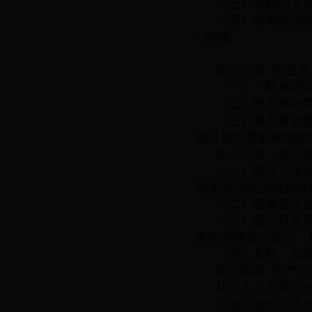
（三）及时向安
（四）对风险管
门报备。
第十二条 安全
（一）一般事故
（二）较大事故
（三）重大事故
因外部因素影响致使
第十三条 生产
（一）建立安全
隐患治理情况报告制
（二）明确安全
（三）通过日常
患的等级进行登记、
（四）及时、如
第十四条 生产
从业人员发现安
企业工会组织提