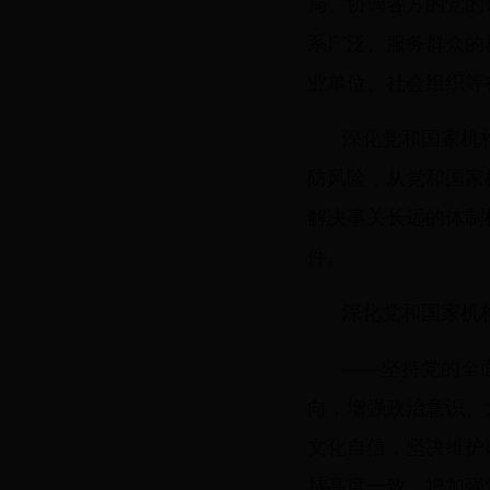
局、协调各方的党的
系广泛、服务群众的
业单位、社会组织等
深化党和国家机
防风险，从党和国家
解决事关长远的体制
件。
深化党和国家机
——坚持党的全
向，增强政治意识、
文化自信，坚决维护
持高度一致，把加强