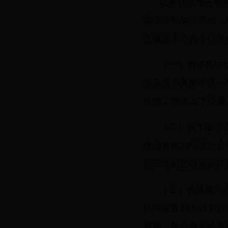
统筹优化地方机
置中央和地方事权，
在保证党中央令行禁
（一）确保集中
涉及党中央集中统一
机构，确保上下贯通
（二）赋予省级
便捷有效的经济社会
把因地制宜设置的机
（三）构建简约
机构设置和人力资源
需要，整合基层的审