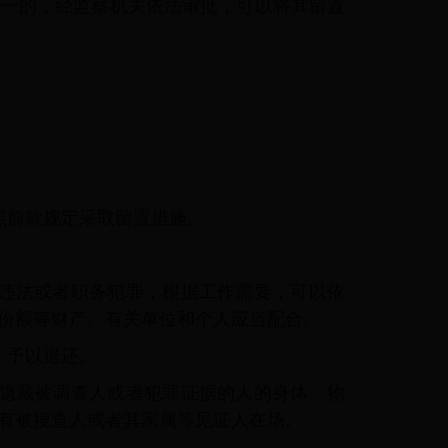
之一的，经监察机关依法审批，可以将其留置
照前款规定采取留置措施。
违法或者职务犯罪，根据工作需要，可以依
份额等财产。有关单位和个人应当配合。
，予以退还。
隐藏被调查人或者犯罪证据的人的身体、物
有被搜查人或者其家属等见证人在场。