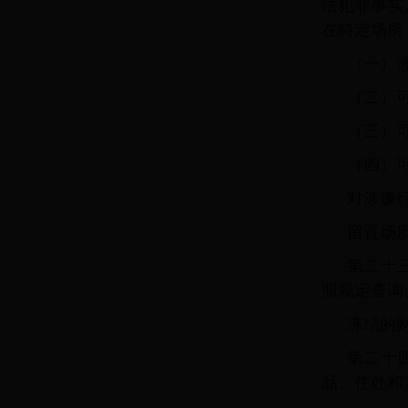
法犯罪事实
在特定场所
（一）
（二）
（三）
（四）
对涉嫌
留置场
第二十
照规定查询
冻结的
第二十
品、住处和