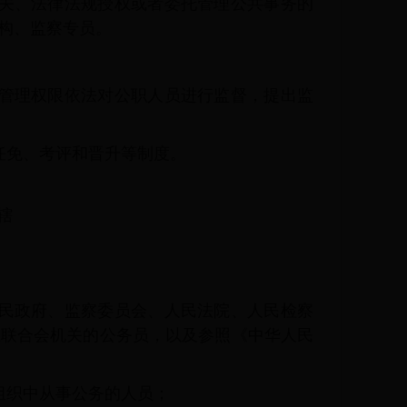
关、法律法规授权或者委托管理公共事务的
构、监察专员。
管理权限依法对公职人员进行监督，提出监
任免、考评和晋升等制度。
辖
民政府、监察委员会、人民法院、人民检察
业联合会机关的公务员，以及参照《中华人民
组织中从事公务的人员；