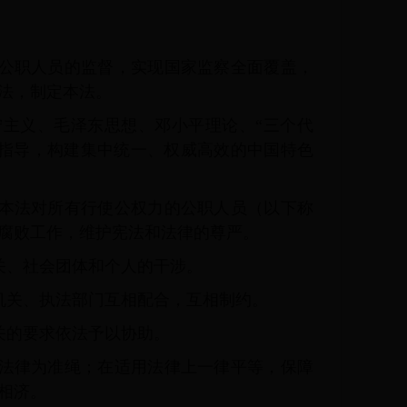
公职人员的监督，实现国家监察全面覆盖，
法，制定本法。
主义、毛泽东思想、邓小平理论、“三个代
为指导，构建集中统一、权威高效的中国特色
本法对所有行使公权力的公职人员（以下称
腐败工作，维护宪法和法律的尊严。
关、社会团体和个人的干涉。
机关、执法部门互相配合，互相制约。
关的要求依法予以协助。
法律为准绳；在适用法律上一律平等，保障
相济。