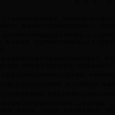
第一章 总 则
 为了深化国家监察体制改革，加强对所有行使公权力的
腐败工作，推进国家治理体系和治理能力现代化，根据宪
 坚持中国共产党对国家监察工作的领导，以马克思列宁
想、科学发展观、习近平新时代中国特色社会主义思想
制。
 各级监察委员会是行使国家监察职能的专责机关，依照
进行监察，调查职务违法和职务犯罪，开展廉政建设和反
 监察委员会依照法律规定独立行使监察权，不受行政机
关办理职务违法和职务犯罪案件，应当与审判机关、检察
关在工作中需要协助的，有关机关和单位应当根据监察机
 国家监察工作严格遵照宪法和法律，以事实为根据，以
法权益；权责对等，严格监督；惩戒与教育相结合，宽严