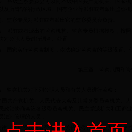
条 各级监察委员会可以向本级中国共产党机关、国家机
以及所管辖的行政区域、国有企业等派驻或者派出监察机
构、监察专员对派驻或者派出它的监察委员会负责。
条 派驻或者派出的监察机构、监察专员根据授权，按照
法对公职人员进行调查、处置。
条 国家实行监察官制度，依法确定监察官的等级设置、
第三章 监察范围和管
条 监察机关对下列公职人员和有关人员进行监察：
中国共产党机关、人民代表大会及其常务委员会机关、人
民政治协商会议各级委员会机关、民主党派机关和工商
员法》管理的人员；
点击进入首页
法律、法规授权或者受国家机关依法委托管理公共事务的