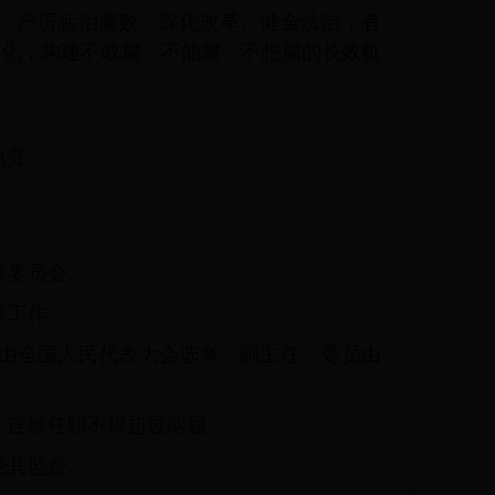
，严厉惩治腐败；深化改革、健全法治，有
文化，构建不敢腐、不能腐、不想腐的长效机
职责
察委员会。
察工作。
由全国人民代表大会选举，副主任、委员由
，连续任职不得超过两届。
受其监督。