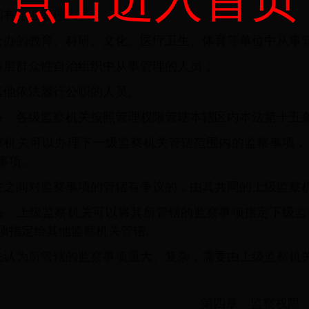
国有企业管理人员；
公办的教育、科研、文化、医疗卫生、体育等单位中从事
基层群众性自治组织中从事管理的人员；
其他依法履行公职的人员。
条 各级监察机关按照管理权限管辖本辖区内本法第十五
察机关可以办理下一级监察机关管辖范围内的监察事项，
事项。
关之间对监察事项的管辖有争议的，由其共同的上级监察
条 上级监察机关可以将其所管辖的监察事项指定下级监
项指定给其他监察机关管辖。
关认为所管辖的监察事项重大、复杂，需要由上级监察机
第四章 监察权限