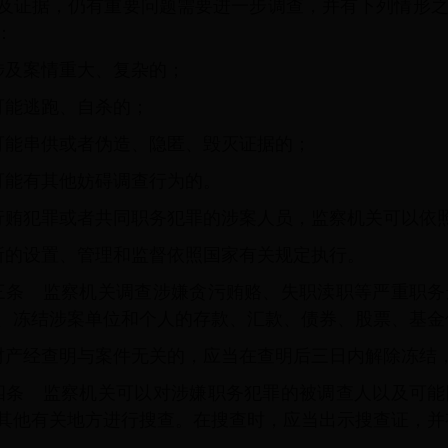
及证据，仍有重要问题需要进一步调查，并有下列情形
：
涉及案情重大、复杂的；
可能逃跑、自杀的；
可能串供或者伪造、隐匿、毁灭证据的；
可能有其他妨碍调查行为的。
行贿犯罪或者共同职务犯罪的涉案人员，监察机关可以依
所的设置、管理和监督依照国家有关规定执行。
三条 监察机关调查涉嫌贪污贿赂、失职渎职等严重职务
、冻结涉案单位和个人的存款、汇款、债券、股票、基金
财产经查明与案件无关的，应当在查明后三日内解除冻结
四条 监察机关可以对涉嫌职务犯罪的被调查人以及可能
其他有关地方进行搜查。在搜查时，应当出示搜查证，并