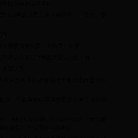
行政区域内的监察工作。
主任由本级人民代表大会选举，副主任、委
相同。
级监察委员会负责，并接受其监督。
监察委员会领导下级监察委员会的工作。
、处置职责：
廉洁从政从业以及道德操守情况进行监督检
输送、徇私舞弊以及浪费国家资财等职务违
力、失职失责的领导人员进行问责；对涉嫌
察对象所在单位提出监察建议。