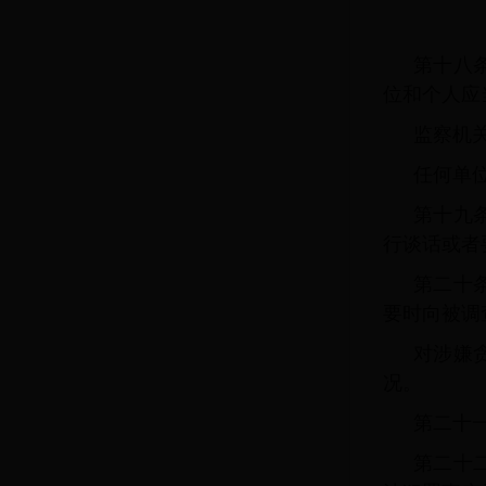
第十八
位和个人应
监察机
任何单
第十九
行谈话或者
第二十
要时向被调
对涉嫌
况。
第二十
第二十