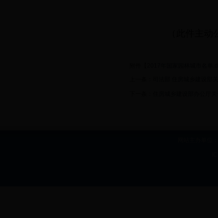
（此件主动公
附件【
2017年国家园林城市名单.d
上一条：
司法部 住房城乡建设部
下一条：
住房城乡建设部办公厅关
网站主办单位：b
I