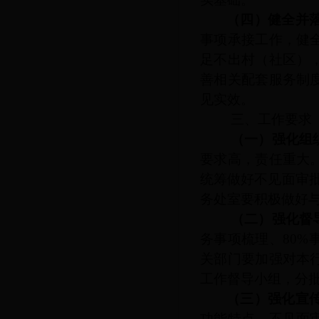
（四）健全并
事项承接工作，健
足不出村（社区）
善相关配套服务制
见实效。
三、工作要求
（一）强化组
要求高，责任重大
统筹做好不见面审
务处室要积极做好
（二）强化督
务事项梳理、
80
关部门要加强对本
工作督导小组，分
（三）强化宣
功能特点、不见面