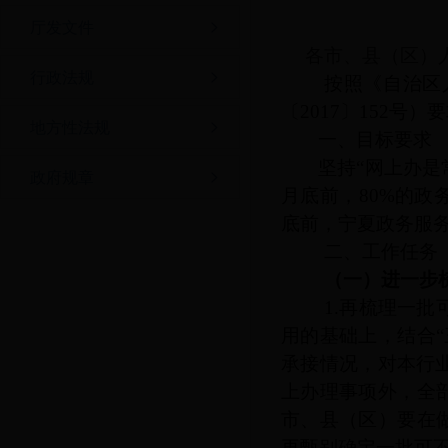
厅发文件
各市、县（区）
行政法规
按照《自治区
〔
2017〕152
地方性法规
一、目标要求
坚持
“网上办是
政府规章
月底前，80%的政
底前，宁夏政务服务
二、工作任务
（一）进一步
1.再梳理一
用的基础上，结合
承接情况，
对本行
上办理事项外，全
市、县（区）要在
再
甄别确定一批可