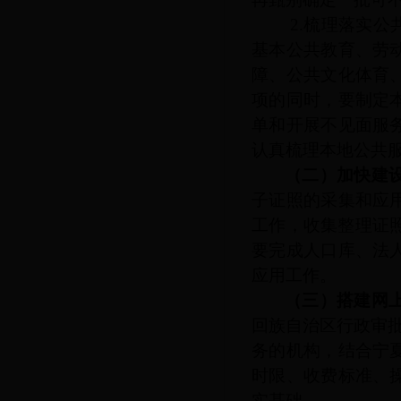
2.梳理落实
基本公共教育、劳
障、公共文化体育
项的同时，要制定
单和开展不见面服
认真梳理本地公共服
（二）加快建
子证照的采集和应
工作，收集整理证
要完成人口库、法
应用工作。
（三）搭建网
回族自治区行政审
务的机构，结合宁
时限、收费标准、
实基础。