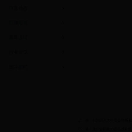
市县动态
视频报道
领导讲话
行业资讯
图片新闻
上一条：
自治区人大常委会对第七
下一条：
住宁全国政协委员视察银