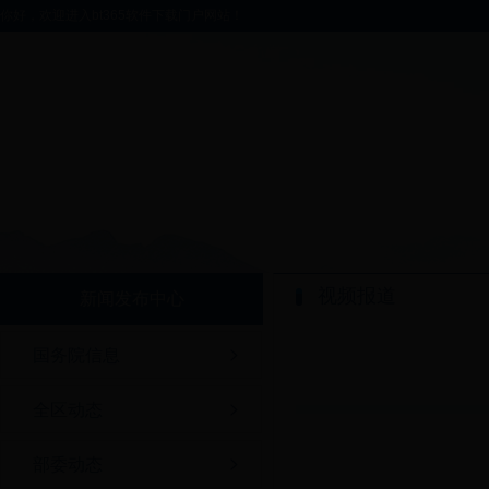
你好，欢迎进入bt365软件下载门户网站！
视频报道
新闻发布中心
国务院信息
全区动态
部委动态