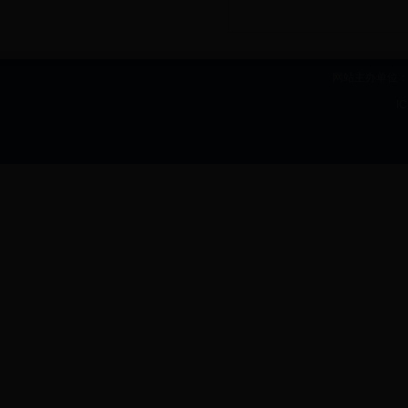
网站主办单位：b
I