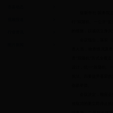
市县动态
据新华社
国务院
视频报道
行“双随机、一公开”
的措施，以诚信立身兴
行业资讯
会议指出，落实《
图片新闻
查人员，抽查情况及查
查“双随机”方式全覆
设计，统一“双随机、
执法。四要提升基层执
创新举措。
会议决定，顺应企
接取消的要立即停止执
明事项。二是对法律法