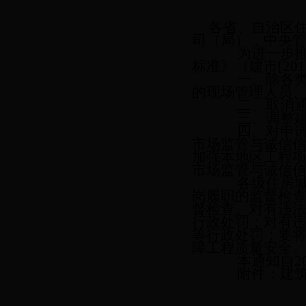
住房城乡
各省、自治区
司（局），中央
为进一步推进
标准》（建市
[2
一、除各类别
的现场管理人员
二、取消通信
三、调整建筑
四、对申请建
市场监管与诚信
加强本地区工程
市场监管与诚信
各级住房城乡
岗履职的监督检
督检查。对有违
行政处罚；对有
等行政处罚；要
障工程质量安全
本通知自
2
附件：建筑工