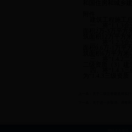
和国住房和城乡
附件
建筑工程施工
一、将
“1.1
面积2万-3万平方
筑面积12万平方
二、将
“1.2
面积0.6万-1万
筑面积6万平方米
三、将
“1.4
二级资质（3）建
四、将
“1.4
为“1.4.3三级
上一条：
关于二级注册建造师实行
下一条：
关于进一步取消、调整和
网站主办单位：b