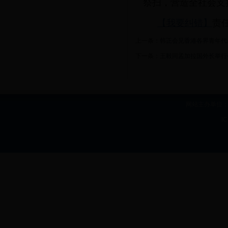
祭扫，营造全社会支
【我要纠错】
责
上一条：
韩正会见香港各界青年代
下一条：
王毅同孟加拉国外长举行
网站主办单位：b
I