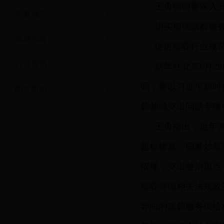
王勇强调要深入
市县动态
切实加强殡葬服
视频报道
促进殡葬行业规
行业资讯
新华社北京6月2
调，要以习近平新时
图片新闻
葬领域突出问题专项
王勇指出，近年
超标建墓、囤墓炒墓
依规，突出整治重点
殡葬管理相关法规政
导向的殡葬服务供给