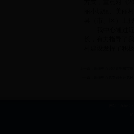
方式，重点对《2
丽小城镇、美丽村
县（市、区）上报
我中心通过
长，有力指导了
村建设发挥了积
上一条：
编研中心启动青铜峡市峡
下一条：
编研中心党支部召开党风廉
网站主办单位：b
I