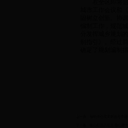
在全区即将启
城市工作会议和
固树立创新、协
编制工作，规范
分发挥城乡规划
制指引》。经过
确定了规划编制
上一条：
编研中心党支部召开专题
下一条：
收心归位入状态 凝心聚