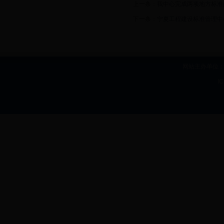
上一条：
我中心完成两项地方标准
下一条：
宁夏工程建设标准管理中
网站主办单位：b
I