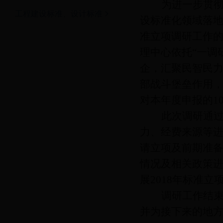
为进一步贯
工程建设标准、设计标准
设标准化领域落地
准立项调研工作的通
理中心依托“一调
企，汇聚民智民
部战斗堡垒作用，
对本年度申报的1
此次调研通
力、经费来源等
请立项及前期准
情况及相关政策
展2018年标准
调研工作结
并为接下来的地