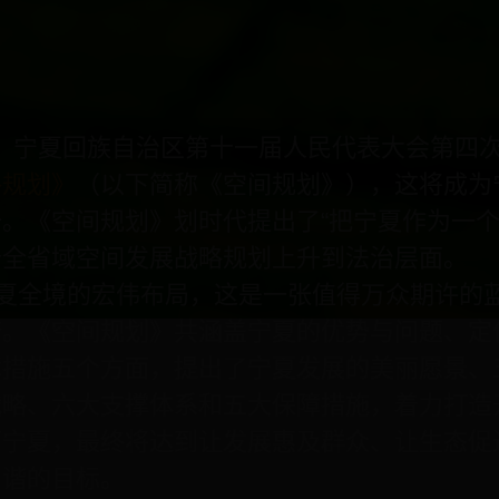
日，宁夏回族自治区第十一届人民代表大会第四
略规划》
（以下简称《空间规划》），这将成为
。《空间规划》划时代提出了“把宁夏作为一个
个全省域空间发展战略规划上升到法治层面。
全境的宏伟布局，这是一张值得万众期许的蓝
诺。《空间规划》共涵盖宁夏的优势与问题、定
障措施五个方面，提出了宁夏发展的美丽愿景、
战略、六大支撑体系和五大保障措施，着力打造
丽宁夏，最终将达到让发展惠及群众、让生态促
和谐的目标。