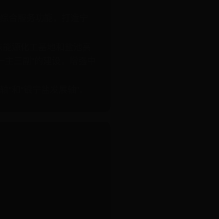
活综合服务功能，打造宁
东能源化工基地和盐池高
一主三副”的建设，增强中
轴”和“银宁盐发展轴”。