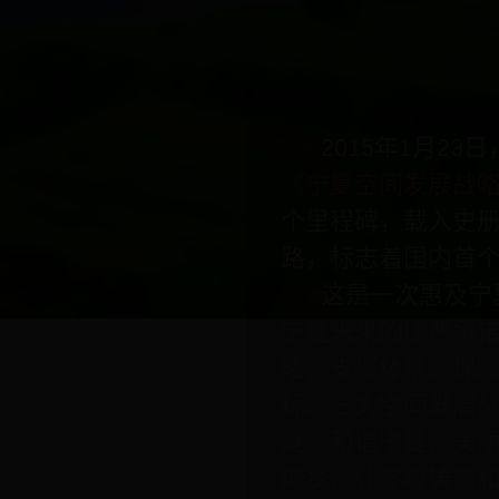
2015年1月23
《宁夏空间发展战
个里程碑，载入史册
路，标志着国内首
这是一次惠及宁夏
宁夏未来的庄严承
略、支撑体系、保
标、三大空间发展
夏、和谐宁夏、美
城乡、让参与铸造