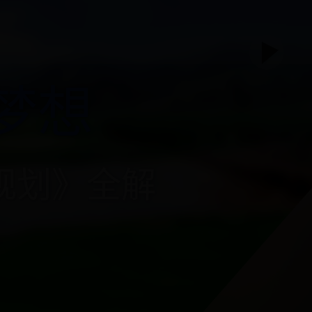
梦想
划》全解