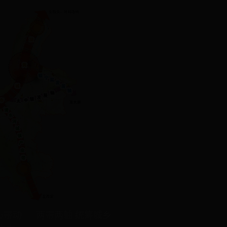
心带动
两带两轴 统筹城乡