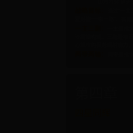
山河为脉 保护
战略目标：
通过“一
夏对接“一带一路”、实
一主三副：
一主是指
沙窝镇构成。三副是指石
心城市的服务辐射能力
两带两轴：
两带是指“
第四章
四星同辉