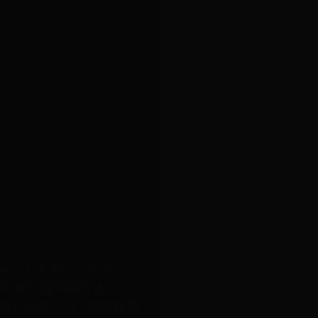
中心，以石嘴山、固原、
的区域功能和国际化水
为纽带，形成大中小城市和建