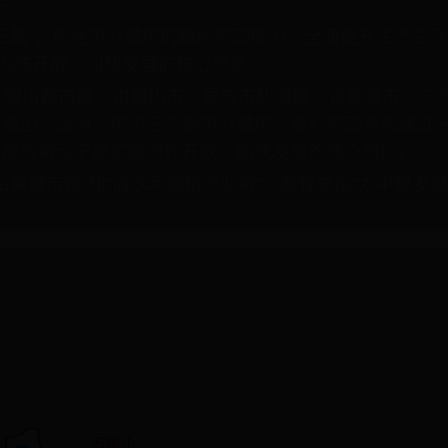
生态
主三副”，增强中心城市的辐射带动能力，全面提升生产生
施内陆开放、加快发展的核心地区。
大银川都市区，由银川市、吴忠市利通区、青铜峡市、宁
嘴山、固原、中卫三个副中心城市。核心带动是指通过“
，成为带动宁夏实施对外开放、加快发展的核心地区。
沿黄城市带”和“清水河城镇产业带”，两轴是指“太中银发展