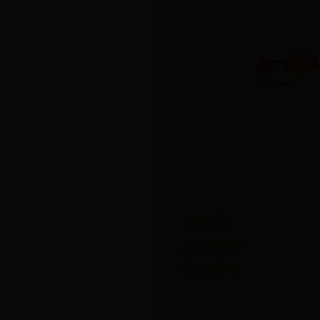
关键词：
宁夏 整体
战略目标：
把宁夏作
规划要点：
按照“把
中卫为副中心，构建强
平。以“沿黄城镇带”、“