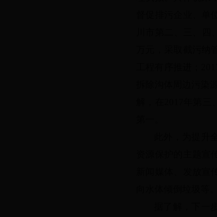
督促排污企业、单
川市第二、三、四、
万元，采取截污纳
工程有序推进；20
拆除沟体周边污染源
解，在2017年第
第一。
此外，为提升
资源保护的主题宣
新闻媒体、发放宣
向水体倾倒垃圾等
据了解，下一