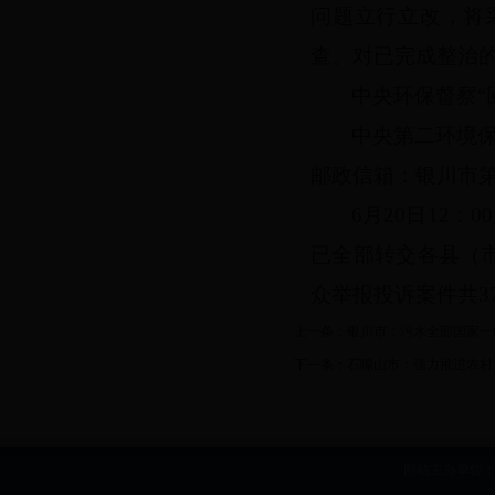
问题立行立改，将
查、对已完成整治
中央环保督察
“
中央第二环境
邮政信箱：银川市第1
6月20日12
已全部转交各县（
众举报投诉案件共37
上一条：
银川市：污水全部国家一
下一条：
石嘴山市：强力推进农村
网站主办单位：b