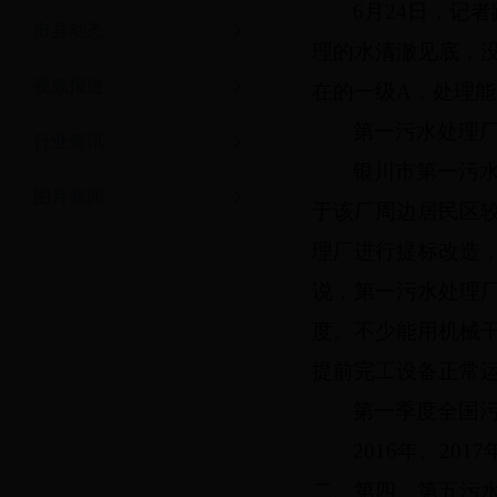
6月24日，记
市县动态
理的水清澈见底，
视频报道
在的一级A，处理
第一污水处理
行业资讯
银川市第一污
图片新闻
于该厂周边居民区
理厂进行提标改造
说，第一污水处理
度。不少能用机械
提前完工设备正常
第一季度全国
2016年、2
二、第四、第五污