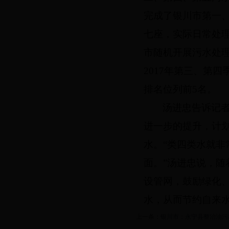
完成了银川市第一
七座，实际日常处理
市随机开展污水处
2017年第三、第
排名位列前5名。
汤进忠告诉记
进一步的提升，计
水。“类四类水就
面。”汤进忠说，
设管网，鼓励绿化
水，从而节约自来
上一条：
银川市：永宁县整治油污