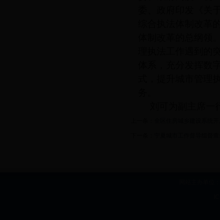
委、政府印发《关
综合执法体制改革
体制改革的总纲领
理执法工作遇到的
体系，充分发挥数字
式，提升城市管理
务。
刘可为副主席一
上一条：
全区住房城乡建设系统开展
下一条：
宁夏城市工作督导组督查
网站主办单位：b
I