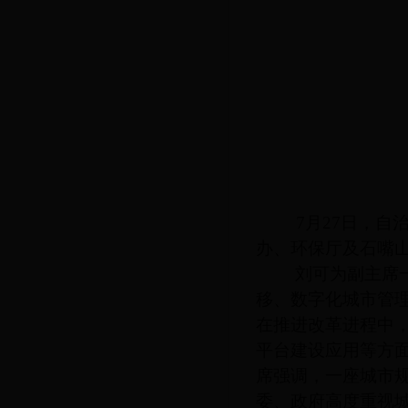
7
月27日
，自
办、环保厅及石嘴
刘可为副主席
移、数字化城市管
在推进改革进程中
平台建设应用等方
席强调，一座城市
委、政府高度重视