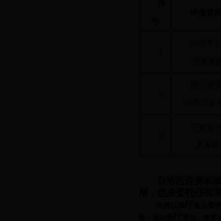
序
申报资
号
中卫市
1
开发有
银川市
2
地产开发
宁夏鑫
3
发有限
自治区
住房和
用，也未委托任何
厅
任何以我
名义要
厅
案，或向我
举报，联系