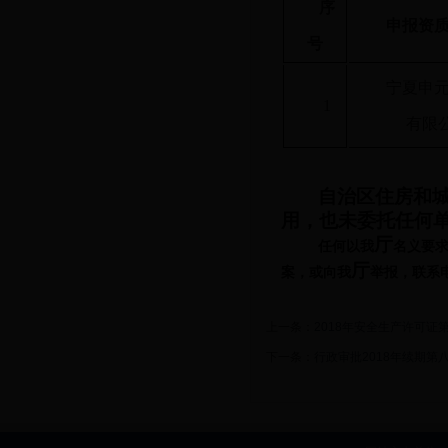
序
申报资
号
宁夏申
1
有限
自治区
住房和
用，也未委托任何
厅
任何以我
名义要
厅
案，或向我
举报，联系
上一条：
2018年安全生产许可证
下一条：
行政审批2018年续期第