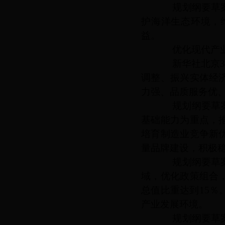
规划纲要草案提
护海洋生态环境，
益。
优化现代产业
新华社北京
调整、振兴实体经
力强、品质服务优
规划纲要草案
基础能力为重点，
培育制造业竞争新
量品牌建设，积极
规划纲要草案提
域，优化政策组合
总值比重达到
15
％
产业发展环境。
规划纲要草案提