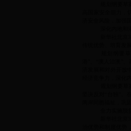
规划纲要草案提
高国家安全能力，
济安全风险，加强
深化内地和港
新华社北京
传统优势、培育发
规划纲要草案
港”、“澳人治澳”
济发展和对外开放
经济竞争力，深化
规划纲要草案提
坚决反对“台独”
两岸同胞福祉，巩
全力实施脱贫
新华社北京
治优势和制度优势