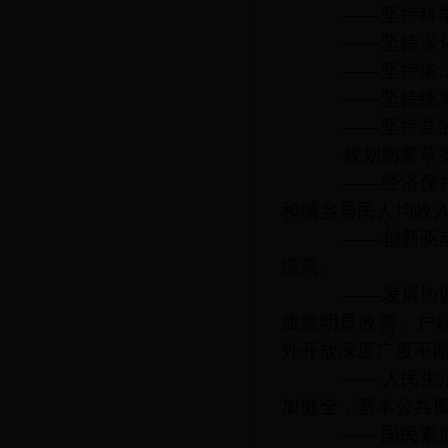
——坚持科学
——坚持深化
——坚持依法
——坚持统筹
——坚持党的
规划纲要草案提
——经济保持中
和城乡居民人均收
——创新驱动发
提高。
——发展协调性
质量明显改善，户
外开放深度广度不
——人民生活水
加健全，基本公共
——国民素质