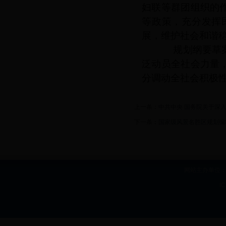
妇联等群团组织的
等政策，充分发挥
展，维护社会和谐
规划纲要草案提
泛动员全社会力量
分调动全社会积极
上一条：
中共中央 国务院关于深
下一条：
国家级风景名胜区规划编
网站主办单位：b
I