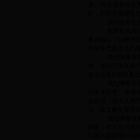
系，强化重要信息
护，科学实施网络
加快改善生态
新华社北京
量为核心，以解决
供更多优质生态产
规划纲要草案提
用，加快完善主体
健全主体功能区配
规划纲要草案提
式根本转变，加强
会建设，强化土地
式，建立健全资源
规划纲要草案提
制度，强化排污者
实施污染防治行动