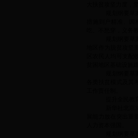
大扶贫攻坚力度，
规划纲要草案提
措施到户精准、因
吃、不愁穿，义务
规划纲要草案提
地区作为脱贫攻坚
区农民人均可支配
贫困地区基础设施
规划纲要草案提
各类扶贫模式及其
工作责任制。
提升全民教育
新华社北京
展能力放在突出重
人力资本强国。
规划纲要草案提