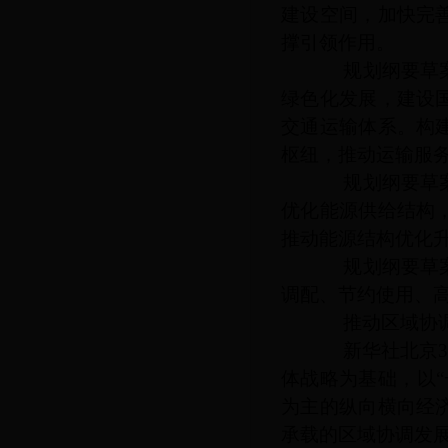
建设空间，加快完
撑引领作用。
规划纲要草案提
绿色化发展，建设
交通运输体系。构
枢纽，推动运输服
规划纲要草案提
优化能源供给结构
推动能源结构优化
规划纲要草案提
调配、节约使用、
推动区域协调
新华社北京
体战略为基础，以
为主的纵向横向经
承载的区域协调发