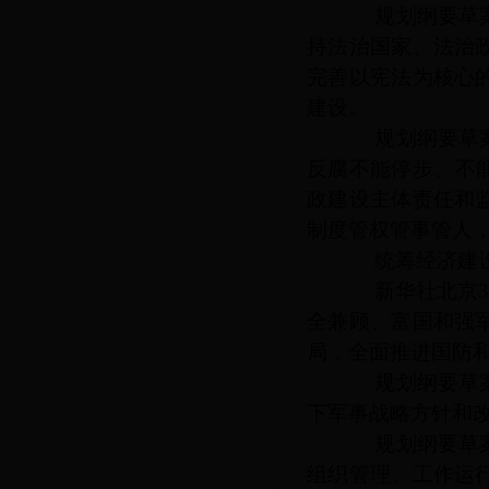
规划纲要草案提
持法治国家、法治
完善以宪法为核心
建设。
规划纲要草案提
反腐不能停步、不
政建设主体责任和
制度管权管事管人
统筹经济建设
新华社北京
全兼顾、富国和强
局，全面推进国防
规划纲要草案提
下军事战略方针和
规划纲要草案提
组织管理、工作运