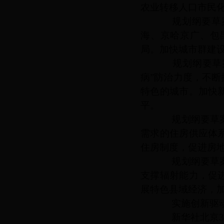
农业转移人口市民
规划纲要草案
海、京哈京广、包
局。加快城市群建
规划纲要草案
病”防治力度，不
特色的城市。加快
平。
规划纲要草案提
需求的住房供应体
住房制度，促进房
规划纲要草案提
支撑辐射能力，促
展特色县域经济，
实施创新驱动
新华社北京