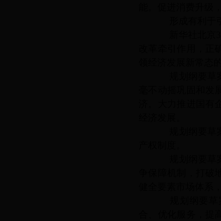
能。促进消费升级
形成有利于引
新华社北京
改革牵引作用，正
领经济发展新常态
规划纲要草案提
毫不动摇巩固和发
济。大力推进国有
经济发展。
规划纲要草案提
产权制度。
规划纲要草案提
争保障机制，打破
健全要素市场体系
规划纲要草案
合、优化服务，提