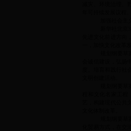
减灾、环境治理、
年可持续发展议程
加强社会主义
新华社北京
先进文化前进方向
一，加快文化改革
规划纲要草案提
会诚信建设，弘扬
度。培育和践行社
文明创建活动。
规划纲要草案提
程和文化名家工程
艺，构建现代公共
文化体制改革。
规划纲要草案提
化贸易方式，在交