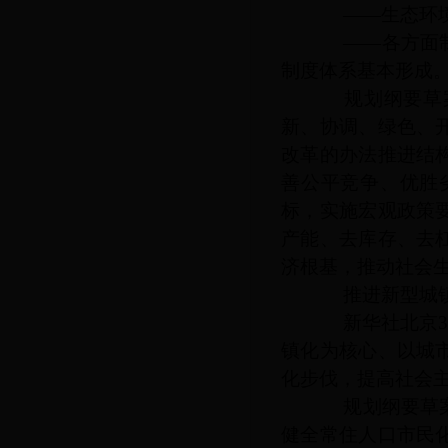
——生态环境质
——各方面制度
制度体系基本形成
规划纲要草案
新、协调、绿色、
改革的办法推进结
善公平竞争、优胜
标，实施宏观政策
产能、去库存、去
济根基，推动社会
推进新型城
新华社北京
镇化为核心、以城
化步伐，提高社会
规划纲要草案提
健全常住人口市民