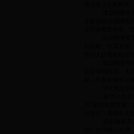
规范收入分配秩序
规划纲要草案提
步提高社会保障统
全社会救助体系，
规划纲要草案提
口战略、生育政策
撑的人口老龄化应
规划纲要草案提
切实加强妇女、未
展，关爱未成年人
强化规划实施
新华社北京
五”规划有效实施
创造力，形成全党
规划纲要草案
组）领导核心作用