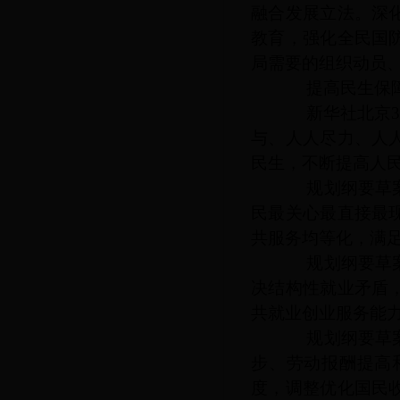
融合发展立法。深
教育，强化全民国
局需要的组织动员
提高民生保障
新华社北京
与、人人尽力、人
民生，不断提高人
规划纲要草案提
民最关心最直接最
共服务均等化，满
规划纲要草案提
决结构性就业矛盾
共就业创业服务能
规划纲要草案提
步、劳动报酬提高
度，调整优化国民