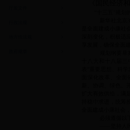
《国民经济
厅发文件
“十三五”规
新华社北京
行政法规
是全面建成小康社
深刻变化，积极适
地方性法规
享发展，确保全面
政府规章
规划纲要草案提
十八大和十八届三
表”重要思想、科
面深化改革、全面
新、协调、绿色、
扩大有效供给，满
持稳中求进，统筹
全面建成小康社会
必须遵循以下
——坚持人民