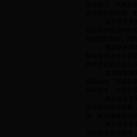
在创新上，以科技
多依靠创新驱动、
规划纲要草案提
成创新和引进消化
领域创新突破，优
规划纲要草案提
鼓励各类主体开发
面推进众创众包众
规划纲要草案提
政策供给，形成创
体制改革，完善科
规划纲要草案提
展体制和政策创新
国。建设规模宏大
规划纲要草案提
活和释放有效需求