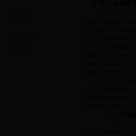
中共中央 国务
厅发文件
改革开放以来
任务日益繁重，加
行政法规
关方面适应社会发
序、促进城市和谐
地方性法规
生产生活需要相比
政府规章
有较大差距，城市
服务意识不强、执
城镇化的顺利推进
深入推进城市
是提高政府治理能
城市管理执法体制
管理和公共服务水
一、总体要
（一）指导思
会议、中央城市工作