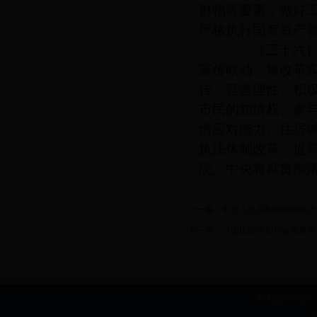
财物等要素，做好
严格执行国有资产
（三十六）营
宣传联动，将改革
传，营造理性、积
市民的知情权、参
情应对能力。住房
执法体制改革、提
院。中央将就贯彻
上一条：
中华人民共和国国民经济
下一条：
《国民经济和社会发展第
网站主办单位：b