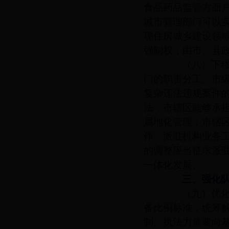
食品药品监管方面
城市管理部门可以
现住房城乡建设领
强制权，由市、县
（八）下移执
门的职责分工。市
复杂违法违规案件
法，市辖区能够承
属地化管理；市辖
作。派驻机构业务
的调整应当征求派
一体化发展。
三、强化队
（九）优化执
备比例标准，统筹
制。执法力量要向