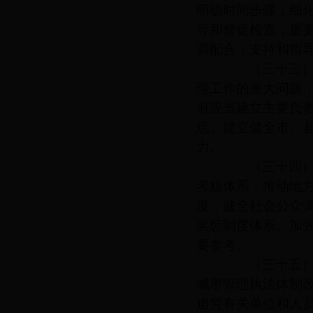
明确时间步骤，细
导和督促检查，重
调配合，支持和指
（三十三）建
理工作的重大问题
府应当建立主要负
惩。建立健全市、
力。
（三十四）健
考核体系，推动地
度，健全社会公众
奖惩制度体系。加
要参考。
（三十五）严
城市管理执法体制
追究有关单位和人