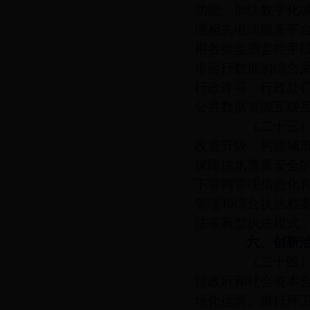
功能。加快数字化城
理相关电话服务平
用各类监测监控手
市运行数据的综合
行政许可、行政处
公共数据资源互联
（二十三）构
改造升级，构建城
保障供水质量安全
下管网管理信息化
管理和综合执法档
法等新型执法模式
六、创新治
（二十四）引
过政府和社会资本
场化运营。推行环