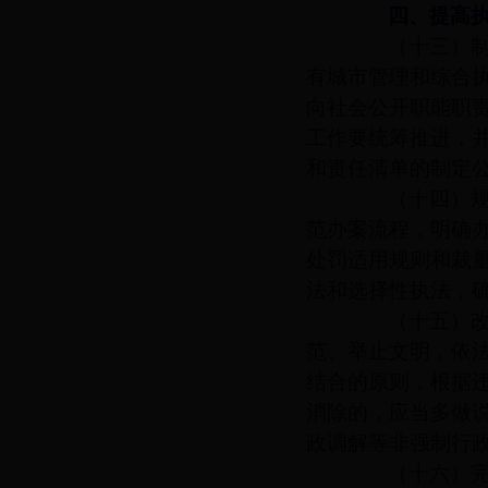
四、提高执
（十三）制定
有城市管理和综合
向社会公开职能职
工作要统筹推进，
和责任清单的制定
（十四）规范
范办案流程，明确
处罚适用规则和裁
法和选择性执法，
（十五）改进
范、举止文明，依
结合的原则，根据
消除的，应当多做
政调解等非强制行
（十六）完善