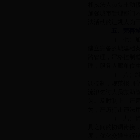
和执法人员要主动
加强城市管理部门
法活动的违规人为
五、完善城
（十七）加强
建立完备的城建档
路管理，严格控制
理，服务入廊单位
（十八）维护
调控制，规范报刊亭
流浪乞讨人员救助
为。及时制止、严
为，严厉打击违法
（十九）优化
具之间的协调衔接
度，优化交通出行