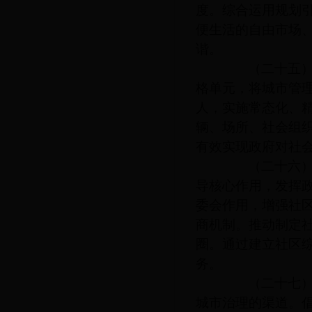
度。综合运用规划
便生活的自由市场
谐。
（二十五）推
格单元，将城市管
人，实施常态化、
辆、场所、社会组
有效实现政府对社
（二十六）发
导核心作用，发挥
委会作用，增强社
商机制。推动制定
圈。通过建立社区
务。
（二十七）动
城市治理的渠道。