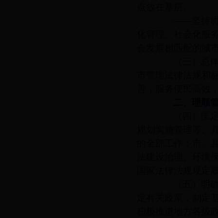
点放在基层。
——坚持协调
化管理、社会化服
会发展相匹配的城
（三）总体
市管理法律法规和
善，服务便民高效
二、理顺管
（四）匡定管
规划实施管理等。
的全部工作；市、
法建设治理、环境
国家法律法规规定
（五）明确主
定有关政策，制定
积极推进地方各级