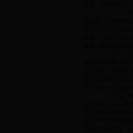
需要。区域面积大
（十）严格队
拔机制，严格按照
领导班子和干部队
标准，到
2017
年年
教育，着力提升执
（十一）注重
资格管理制度，到
2
交流制度，切实解
完善基层执法人员
管理专业或开设城
（十二）规范
执法协管人员。建
应当随城市管理执
法行为劝阻等辅助
形成的后续责任，