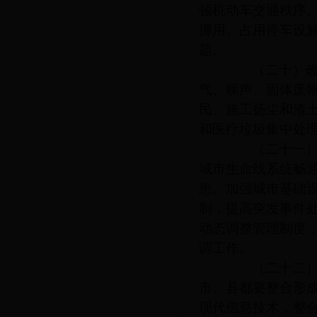
顿机动车交通秩序
挪用、占用停车设
题。
（二十）改善
气、噪声、固体废
民、施工扬尘和渣
和医疗垃圾集中处
（二十一）提
城市生命线系统畅
患。加强城市基础
制，提高突发事件
动态调整管理制度
调工作。
（二十二）整
市、县都要整合形
现代信息技术，整