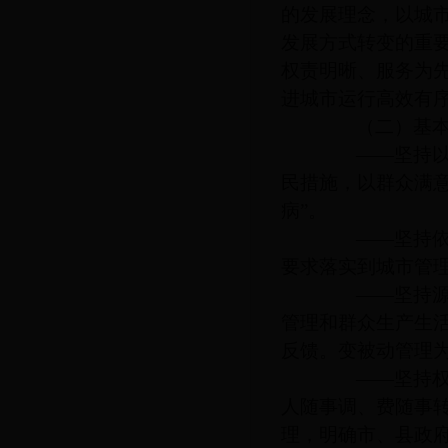
的发展理念，以城
发展方式转变的重
权责明晰、服务为
进城市运行高效有
（二）基本
——坚持以人
民措施，以群众满
病”。
——坚持依法
要求落实到城市管
——坚持源头
管理和群众生产生
反馈。变被动管理
——坚持权责
人随事调、费随事
理，明确市、县政