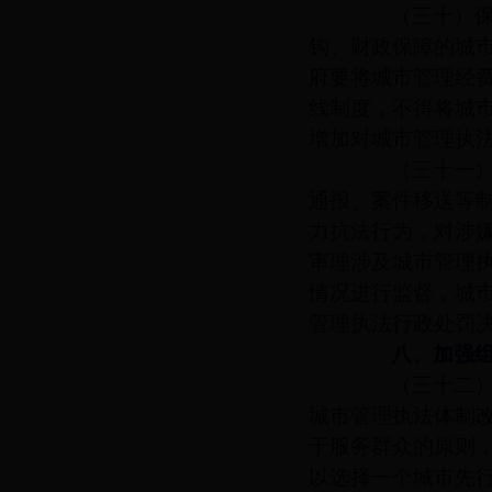
（三十）保障
钩、财政保障的城
府要将城市管理经
线制度，不得将城
增加对城市管理执
（三十一）加
通报、案件移送等
力抗法行为，对涉
审理涉及城市管理
情况进行监督，城
管理执法行政处罚
八、加强组
（三十二）明
城市管理执法体制
于服务群众的原则
以选择一个城市先