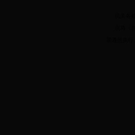
机关各
现将《
望遵照执行
自
2