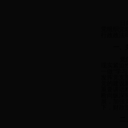
日前，
党组织党
行政政法
一、
党的十
现实紧迫
一做”学
发挥党支
党的建设
重要讲话
断向纵深
展，加强
下，财政
二