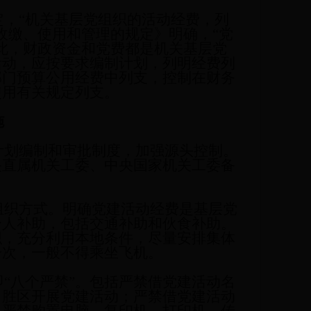
，“机关基层党组织的活动经费，列
收缴、使用和管理的规定》明确，“党
此，财政资金和党费都是机关基层党
活动，应按要求编制计划，列明经费列
部门预算公用经费中列支，控制在财务
使用有关规定列支。
施
划编制和审批制度，加强源头控制。
央直属机关工委、中央国家机关工委备
织方式。明确党建活动经费是基层党
个人补助，包括交通补助和伙食补助。
织，充分利用本地条件，尽量安排集体
一次，一般不得乘坐飞机。
八个严禁”。包括严禁借党建活动名
名胜区开展党建活动；严禁借党建活动