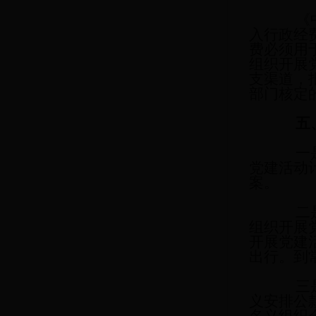
《中国
入行政经
费必须用
组织开展
支渠道，
部门核定
五
一是加
党建活动
案。
二是严
组织开展
开展党建
出行。到
三是对
义安排公