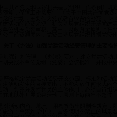
共产党党和国家机关基层组织工作条例》规定
费预算，保障工作需要”。《关于中国共产党党费
于党的活动，主要作为党员教育经费的补充”。因
党建活动的经费来源。机关基层党组织开展党建
报单位机关党委审核。其中，财政资金原则上在
的公用经费额度内；党费由基层党组织根据党费
、关于《办法》加强党建活动经费管理的主要措
强计划管理。《办法》要求，建立党建活动计
计划要报本单位党组（党委）会议批准，并报中
格规定党建活动经费开支范围、标准和活动组
党建活动发生的直接支出，不能发放任何形式的
活动，要充分发挥党员的主体作用，必须自行组
常驻地以外开展党建活动，原则上每两年不超过
活动内容、地点、用餐等做出限制性规定，即“
款旅游；严禁到党中央、国务院明令禁止的风景