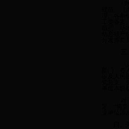
《
规范。《
理。各单
工委备案
宿费、场
动必须严
分发挥党
三、
《办法
部门、各
以及人民
党总支、
单位本级
对于事
定，“将
业单位涉
四、