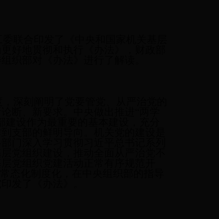
委联合印发了《中央和国家机关基层
为更好地贯彻和执行《办法》，财政部
委组织部对《办法》进行了解读。
，深刻阐明了党要管党、从严治党的
论断、新要求。中央做出推进“两学
部建设作为最重要的基本建设，充分
作到支部的鲜明导向。机关党的建设是
各部门深入学习贯彻习近平总书记系列
基层党组织建设，推动全面从严治党不
基层党组织党建活动正常有序规范开
育常态化制度化，在中央组织部的指导
究印发了《办法》。