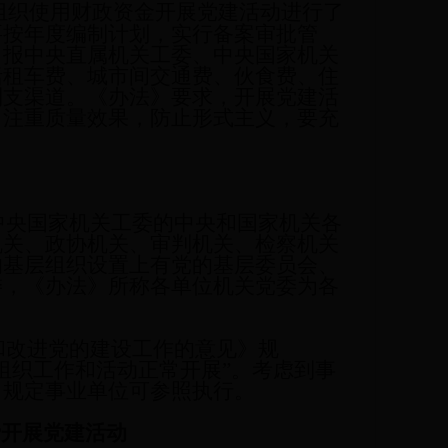
组织使用财政资金开展党建活动进行了
要按年度编制计划，实行备案审批管
，报中央直属机关工委、中央国家机关
括租车费、城市间交通费、伙食费、住
列支渠道。《办法》要求，开展党建活
，注重质量效果，防止形式主义，要充
央国家机关工委的中央和国家机关各
机关、政协机关、审判机关、检察机关
的基层组织设置上有党的基层委员会、
委，《办法》所称各单位机关党委为各
改进党的建设工作的意见》规
组织工作和活动正常开展”。考虑到事
》规定事业单位可参照执行。
费开展党建活动