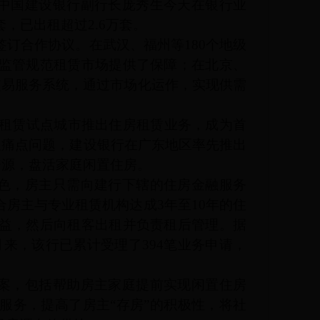
：中国建设银行副行长庞秀生今天在银行业
，已出租超过2.6万套。
签订合作协议。在武汉、福州等180个地级
监管规范租赁市场提供了保障；在北京、
交易服务系统，通过市场化运作，实现供需
住房租赁试点城市推出住房租赁业务，成为首
长租痛点问题，建设银行在广东地区率先推出
资源，盘活家庭闲置住房。
角色，房主只需向建行下辖的住房金融服务
房主与专业租赁机构达成3年至10年的住
益，然后向租客出租并负责租后管理。据
月来，该行已累计受理了394笔业务申请，
方案，包括帮助房主家庭提前实现闲置住房
服务，提高了房主“存房”的积极性，将社