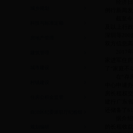
经济
城乡规划
例行新闻发
截至今
科技与标准定额
及以上行
深圳等20
房地产管理
双方信息高
201
建筑管理
家进军住房
城市建设
了“家庭不
在
“存
村镇建设
中心申请办
房长租权
住房公积金监管
建行广东省
还储备了6
自治区纪委派驻厅纪检组
据介
的长租收益
规划编研