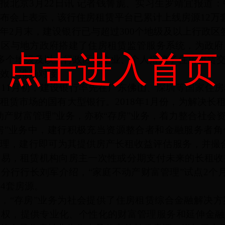
日报北京
3月22日讯 记者钱箐旎、实习生罗靖宜报道
布会上表示，该行住房租赁平台已累计上线房源12万套
年
2月末，建设银行已与超过300个地级及以上行政区
政区与地方政府搭建了住房租赁监管服务系统，为政府
点击进入首页
0多个地级及以上行政区为企业、个人搭建了住房租赁
效、准确对接。
7年11月初，建设银行率先在广东佛山、深圳等国家
租赁市场的国有大型银行。2018年1月份，为解决
动产财富管理”业务，亦称“存房”业务，着力整合社会
房”业务中，建行积极充当资源整合者和金融服务者
理，建行即可为其提供房产长租收益评估服务，并撮合
交易，租赁机构向房主一次性或分期支付未来的长租收
分行行长刘军介绍，“家庭不动产财富管理”试点2个
14套房源。
绍，
“存房”业务为社会提供了住房租赁综合金融解决
权，提供专业化、个性化的财富管理服务和延伸金融