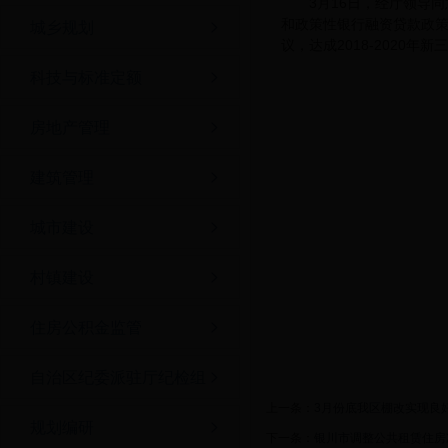
3月16日，经厅领导
和政策性银行融资贷款政
城乡规划
议，达成2018-2020年
科技与标准定额
房地产管理
建筑管理
城市建设
村镇建设
住房公积金监管
自治区纪委派驻厅纪检组
上一条：
3月份底我区棚改实现良
规划编研
下一条：
银川市调整公共租赁住房