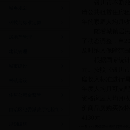
银川市
不断
城乡规划
请
公共租赁住房
年的家庭人均月
科技与标准定额
随着城镇居
房地产管理
了动态调整，自
2
及时纳入
保障范
建筑管理
根据国家统
城市建设
元。按照《银川
庭收入标准进行
村镇建设
年度人均月可支
住房公积金监管
资格家庭人均月
价商品房购买资
自治区纪委派驻厅纪检组
4130
元。
规划编研
上一条：
住房保障处组织召开全区