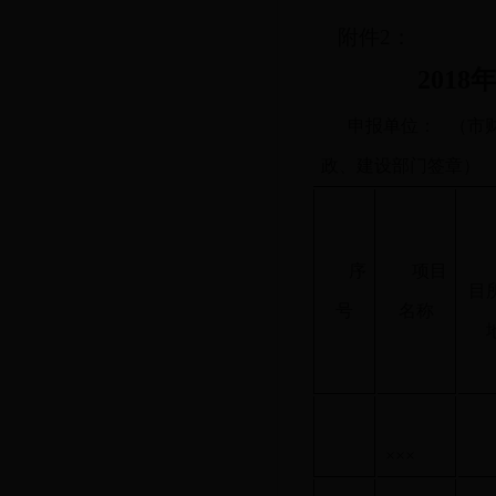
附件
2：
201
申报单位： （市
政、建设部门签章）
序
项目
目
号
名称
×××