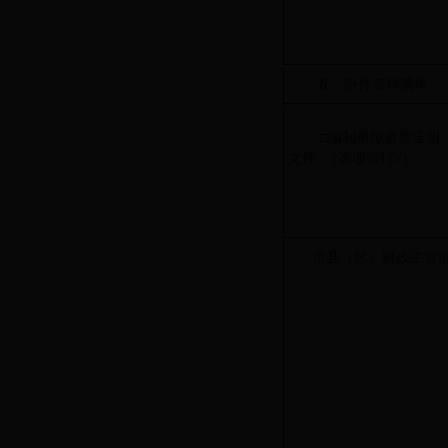
五、附件资料清单
□编制单位资质证明 
文件 （选项前打√）
市县（区）财政主管