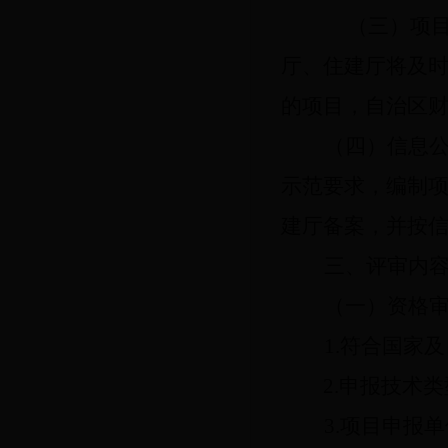
（三）项
厅、住建厅将及
的项目，
自治区
（四）信息
示范要求，编制
建厅备案，并按
三、评审内
（一）资格
1.符合国家
2.申报技术
3.项目申报