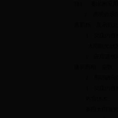
顶）、要求附应
2、需明确示
器面积、及示范
3、实现的目
太阳能光伏
1、应用建
建筑面积、层数
2、需明确示
3、实现的目
热泵技术。
参照太阳能