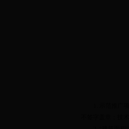
1.
示范推广
不签字盖章；技
2.
“建筑面积