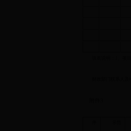
填表说明：1、项目类型
财政部门联
附件
3
序
示范