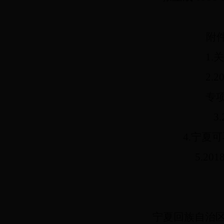
附
1.
2.
专
3
4.宁夏
5.2
宁夏回族
自治