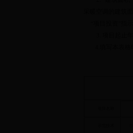
采暖空调的建筑
“项目投资”指
3.
项目起止
4.填写本表
项目名称
示范技术