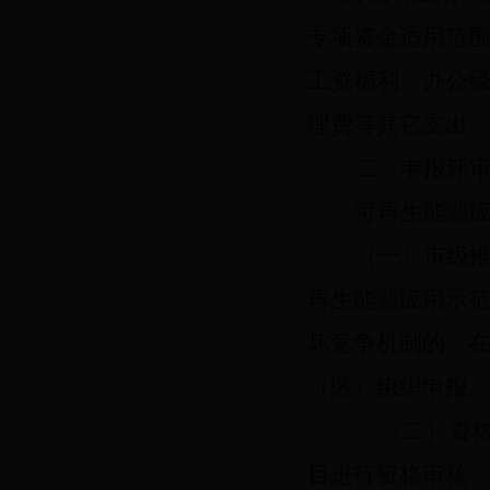
专项资金适用范
工资福利、办公
理费等其它支出
二、
申报评
可再生能源
（一）市级
再生能源应用示
坏竞争机制的，
（区）组织申报
（二）资
目进行资格审核