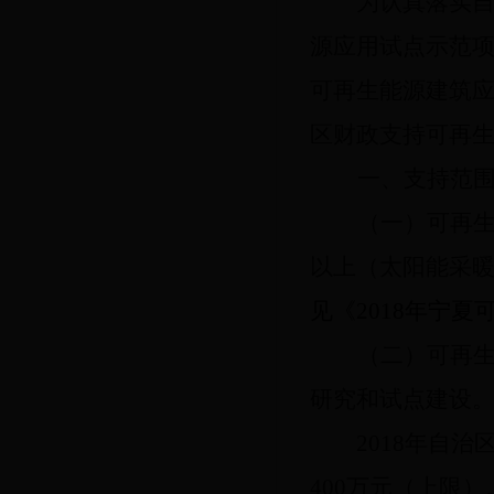
为认真落实
源应用试点示范项
可再生能源建筑应
区财政支持可再
一、支持范
（一）可再
以上（太阳能采
见《
2018
年宁夏
（二）可再
研究和试点建设
2018年自
400万元（上限