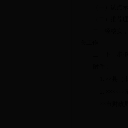
（一）
试点
（二）
推荐
二、经核实
关工作。
三、
下一步
附件：
1.
××
县（
2.
××××××
××
市财政