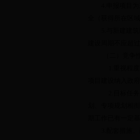
4.申报项目
全（获得所在区
5.与新建建
建设周期不应超过
（二）竞争
1.重视
项目建设纳入政
2.目标
划、专项规划相
期工作已有一定
3.配套措施