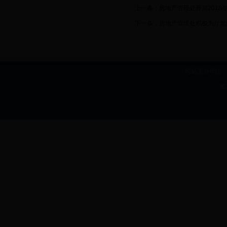
上一条：
房地产管理处开展2018
下一条：
房地产管理处积极为厅党
网站主办单位：b
I